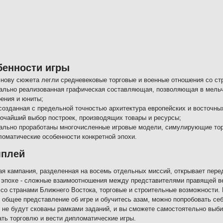
бенности игры
снову сюжета легли средневековые торговые и военные отношения со ст
ально реализованная графическая составляющая, позволяющая в мельч
оения и юниты;
созданная с предельной точностью архитектура европейских и восточных
очайший выбор построек, производящих товары и ресурсы;
ально проработаны многочисленные игровые модели, симулирующие тор
ломатические особенности конкретной эпохи.
мплей
я кампания, разделенная на восемь отдельных миссий, открывает пере
 эпохе - сложные взаимоотношения между представителями правящей в
со странами Ближнего Востока, торговые и строительные возможности. 
 общее представление об игре и обучитесь азам, можно попробовать себ
 не будут скованы рамками заданий, и вы сможете самостоятельно выбир
ть торговлю и вести дипломатические игры.