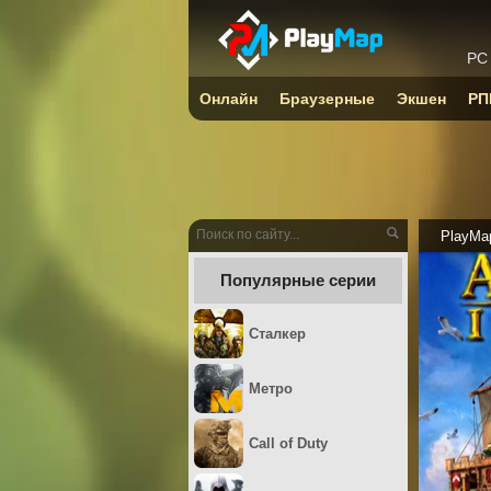
PC
Онлайн
Браузерные
Экшен
РП
PlayMa
Популярные серии
Сталкер
Метро
Call of Duty