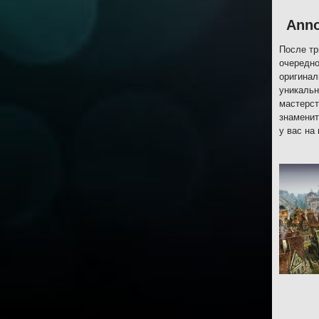
Anno
После тр
очередно
оригинал
уникальн
мастерст
знаменит
у вас на