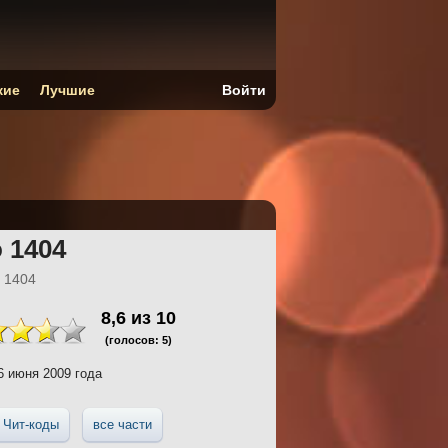
кие
Лучшие
Войти
 1404
 1404
8,6
из
10
(голосов:
5
)
 июня 2009 года
Чит-коды
все части