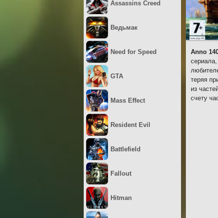
Assassins Creed
Ведьмак
Need for Speed
Anno 14
сериала,
любителе
GTA
теряя пр
из часте
счету ча
Mass Effect
Resident Evil
Battlefield
Fallout
Hitman