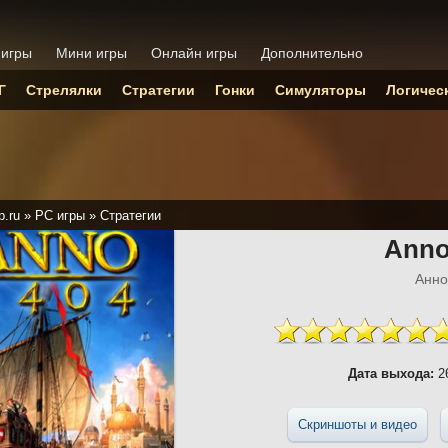
 игры
Мини игры
Онлайн игры
Дополнительно
Г
Стрелялки
Стратегии
Гонки
Симуляторы
Логичес
p.ru
»
PC игры
»
Стратегии
Anno
Анно
Дата выхода:
26
Скриншоты и видео