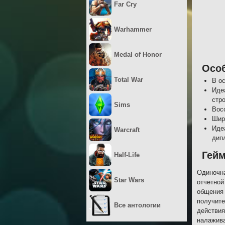
Far Cry
Warhammer
Medal of Honor
Осо
Total War
В о
Иде
стр
Sims
Вос
Шир
Иде
Warcraft
дип
Гей
Half-Life
Одиночна
Star Wars
отчетной
общения 
получите
Все антологии
действия
налажива