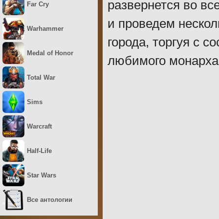
развернется во вс
Far Cry
и проведем нескол
Warhammer
города, торгуя с с
Medal of Honor
любимого монарха
Total War
Sims
Warcraft
Half-Life
Star Wars
Все антологии