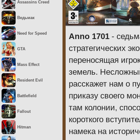
Assassins Creed
Ведьмак
Need for Speed
Anno 1701
- седьм
стратегических эк
GTA
переносящая игрок
Mass Effect
земель. Несложны
Resident Evil
расскажет нам о п
приказу своего мо
Battlefield
там колонии, спос
Fallout
короткого вступите
Hitman
намека на историч