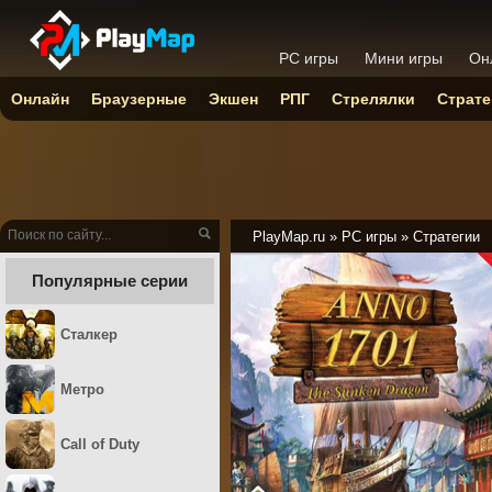
PC игры
Мини игры
Он
Онлайн
Браузерные
Экшен
РПГ
Стрелялки
Страте
PlayMap.ru
»
PC игры
»
Стратегии
Популярные серии
Сталкер
Метро
Call of Duty