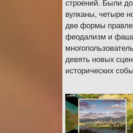
строений. Были до
вулканы, четыре н
две формы правлен
феодализм и фаши
многопользовател
девять новых сцен
исторических собы