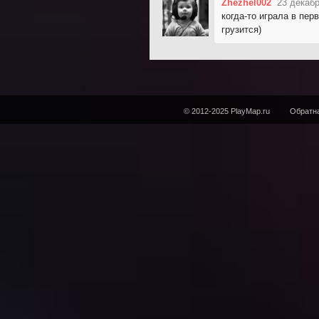
Zhezhel002
23 декабр
когда-то играла в пер
грузится)
© 2012-2025 PlayMap.ru
Обратна