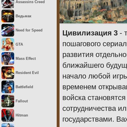
Assassins Creed
Ведьмак
Need for Speed
Цивилизация 3
- 
пошагового сериал
GTA
развития отдельно
Mass Effect
ближайшего будуще
Resident Evil
начало любой игры
временем открываю
Battlefield
войска становятся
Fallout
сотрудничества ил
Hitman
государствами. Ва