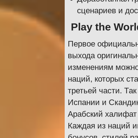
сценариев и до
Play the Worl
Первое официальн
выхода оригинальн
изменениям можно
наций, которых ст
третьей части. Та
Испании и Скандин
Арабский халифат 
Каждая из наций и
бонусов, стилей р