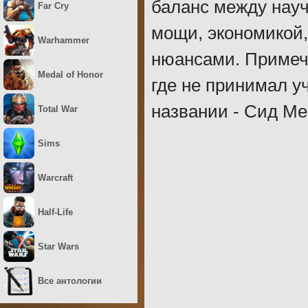
баланс между нау
Far Cry
мощи, экономикой,
Warhammer
нюансами. Примеча
Medal of Honor
где не принимал у
названии - Сид Ме
Total War
Sims
Warcraft
Half-Life
Star Wars
Все антологии