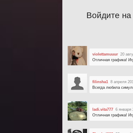
Войдите на 
violettamuuur
20 авг
Отличная графика! Иг
filinsha1
8 апреля 20
Всегда любила симуля
ladi.vita777
6 января 
Отличная графика! Иг