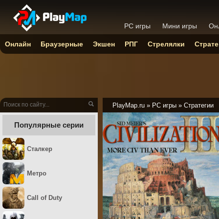
PC игры
Мини игры
Он
Онлайн
Браузерные
Экшен
РПГ
Стрелялки
Страте
PlayMap.ru
»
PC игры
»
Стратегии
Популярные серии
Сталкер
Метро
Call of Duty