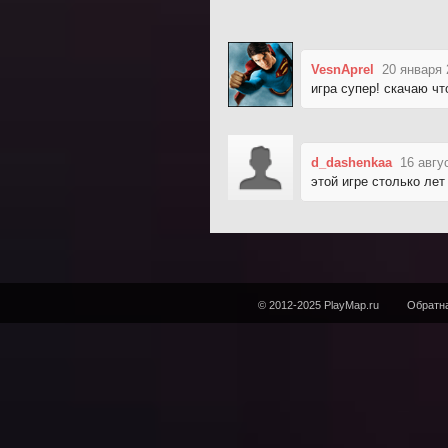
VesnAprel
20 января 
игра супер! скачаю чт
d_dashenkaa
16 авгу
этой игре столько лет
© 2012-2025 PlayMap.ru
Обратна