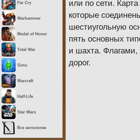
или по сети. Карт
Far Cry
которые соединены
Warhammer
шестиугольную осн
Medal of Honor
пять основных тип
и шахта. Флагами,
Total War
дорог.
Sims
Warcraft
Half-Life
Star Wars
Все антологии