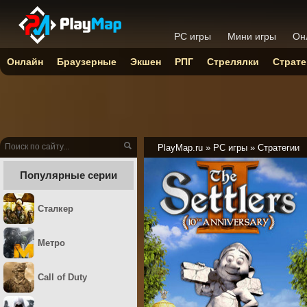
PC игры
Мини игры
Он
Онлайн
Браузерные
Экшен
РПГ
Стрелялки
Страте
PlayMap.ru
»
PC игры
»
Стратегии
Популярные серии
Сталкер
Метро
Call of Duty