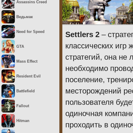
Assassins Creed
Ведьмак
Need for Speed
Settlers 2
– страте
классических игр 
GTA
стратегий, она не
Mass Effect
необходимо провод
Resident Evil
поселение, тренир
месторождений рес
Battlefield
пользователя буде
Fallout
одиночная компан
Hitman
проходить в одино