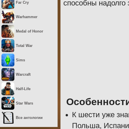
способны надолго 
Far Cry
Warhammer
Medal of Honor
Total War
Sims
Warcraft
Half-Life
Особенност
Star Wars
К шести уже зн
Все антологии
Польша, Испани