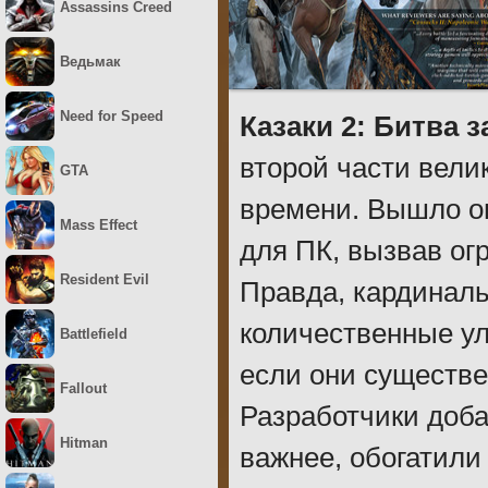
Assassins Creed
Ведьмак
Need for Speed
Казаки 2: Битва 
второй части вели
GTA
времени. Вышло оно
Mass Effect
для ПК, вызвав ог
Resident Evil
Правда, кардиналь
количественные ул
Battlefield
если они существе
Fallout
Разработчики доба
Hitman
важнее, обогатили