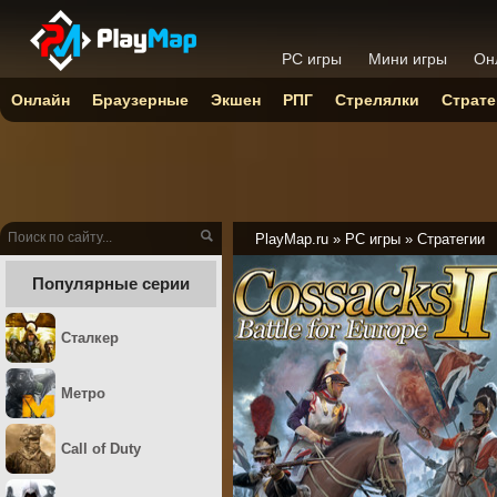
PC игры
Мини игры
Он
Онлайн
Браузерные
Экшен
РПГ
Стрелялки
Страте
PlayMap.ru
»
PC игры
»
Стратегии
Популярные серии
Сталкер
Метро
Call of Duty