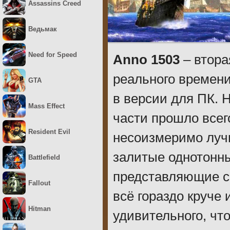
Assassins Creed
Ведьмак
Need for Speed
Anno 1503
– втора
реального времени
GTA
в версии для ПК. 
Mass Effect
части прошло всего
Resident Evil
несоизмеримо лучш
залитые однотонны
Battlefield
представляющие со
Fallout
всё гораздо круче 
Hitman
удивительного, чт