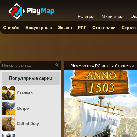
PC игры
Мини игры
Он
Онлайн
Браузерные
Экшен
РПГ
Стрелялки
Страте
PlayMap.ru
»
PC игры
»
Стратегии
Популярные серии
Сталкер
Метро
Call of Duty