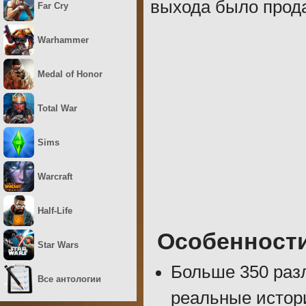
выхода было прод
Far Cry
Warhammer
Medal of Honor
Total War
Sims
Warcraft
Half-Life
Особенност
Star Wars
Больше 350 раз
Все антологии
реальные истори