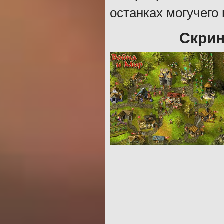
останках могучего 
Скрин