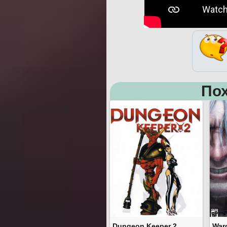
Пох
Dungeon Keeper 2
Warc