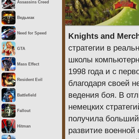
Assassins Creed
Ведьмак
Need for Speed
Knights and Merc
стратегии в реаль
GTA
школы компьютерны
Mass Effect
1998 года и с пер
Resident Evil
благодаря своей н
ведения боя. В отл
Battlefield
немецких стратеги
Fallout
получила больший 
Hitman
развитие военной