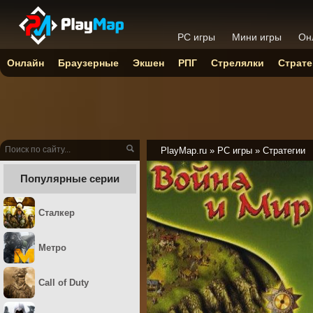
PC игры
Мини игры
Он
Онлайн
Браузерные
Экшен
РПГ
Стрелялки
Страте
PlayMap.ru
»
PC игры
»
Стратегии
Популярные серии
Сталкер
Метро
Call of Duty