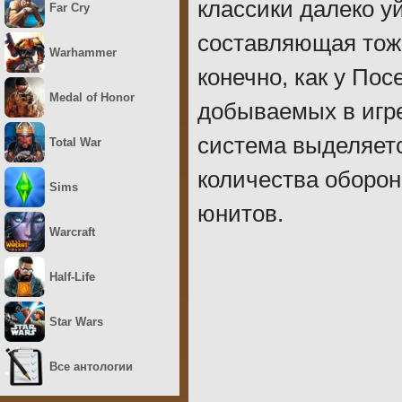
классики далеко у
Far Cry
составляющая тоже
Warhammer
конечно, как у Пос
Medal of Honor
добываемых в игре
система выделяетс
Total War
количества оборо
Sims
юнитов.
Warcraft
Half-Life
Star Wars
Все антологии