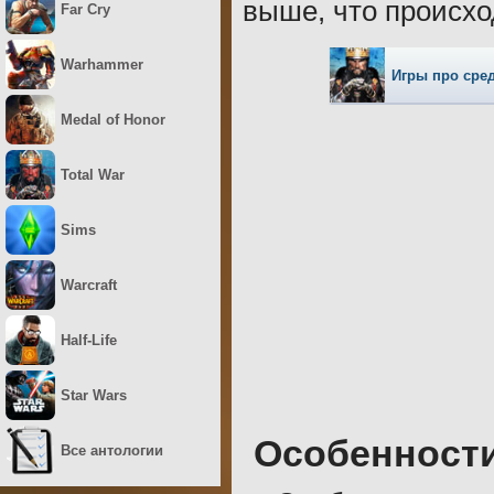
выше, что происхо
Far Cry
Warhammer
Игры про сре
Medal of Honor
Total War
Sims
Warcraft
Half-Life
Star Wars
Особенност
Все антологии