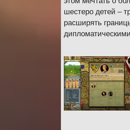
этом мечтать о бо
шестеро детей – т
расширять границы
дипломатическими