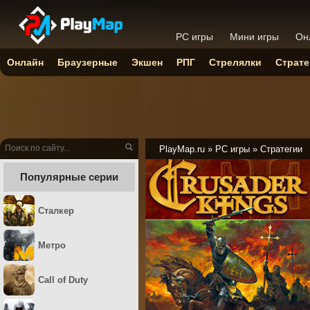
PC игры
Мини игры
Он
Онлайн
Браузерные
Экшен
РПГ
Стрелялки
Страте
PlayMap.ru
»
PC игры
»
Стратегии
Популярные серии
Сталкер
Метро
Call of Duty