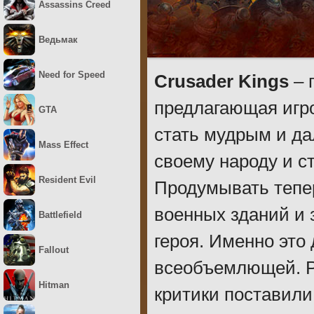
Assassins Creed
Ведьмак
Need for Speed
Crusader Kings
– 
предлагающая игро
GTA
стать мудрым и д
Mass Effect
своему народу и с
Resident Evil
Продумывать тепер
военных зданий и 
Battlefield
героя. Именно это 
Fallout
всеобъемлющей. Ре
Hitman
критики поставили