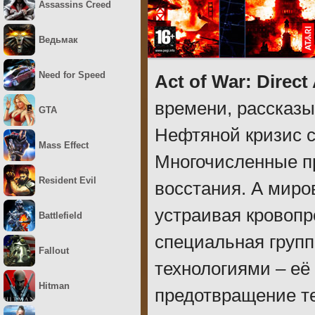
Assassins Creed
Ведьмак
Need for Speed
Act of War: Direct
времени, рассказ
GTA
Нефтяной кризис 
Mass Effect
Многочисленные п
Resident Evil
восстания. А мир
устраивая кровопр
Battlefield
специальная групп
Fallout
технологиями – её
Hitman
предотвращение те