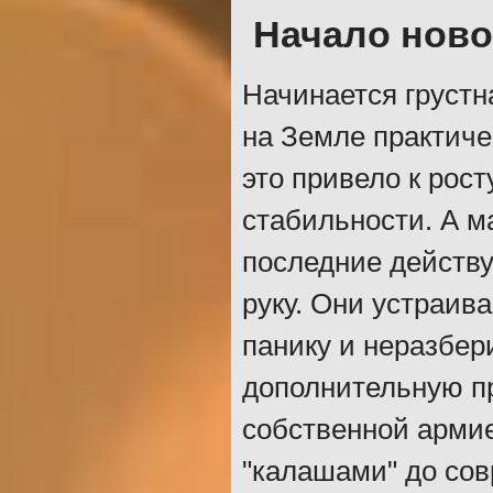
Начало нов
Начинается грустная
на Земле практиче
это привело к рос
стабильности. А м
последние действу
руку. Они устраив
панику и неразбери
дополнительную пр
собственной армие
"калашами" до со