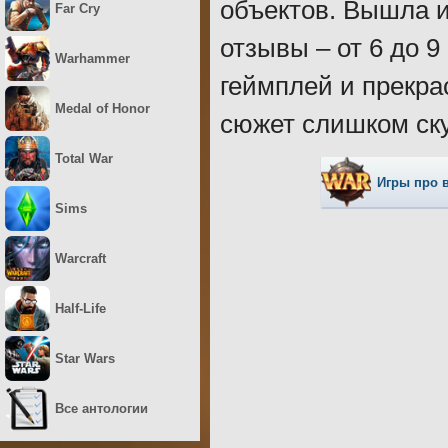
объектов. Вышла и
Far Cry
отзывы – от 6 до 
Warhammer
геймплей и прекра
Medal of Honor
сюжет слишком ск
Total War
Игры про 
Sims
Warcraft
Half-Life
Star Wars
Все антологии