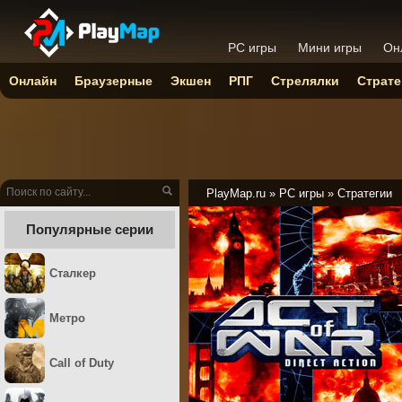
PC игры
Мини игры
Он
Онлайн
Браузерные
Экшен
РПГ
Стрелялки
Страте
PlayMap.ru
»
PC игры
»
Стратегии
Популярные серии
Сталкер
Метро
Call of Duty