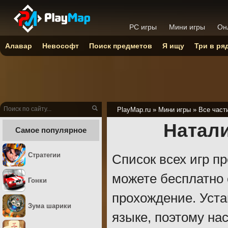
PC игры
Мини игры
Он
Алавар
Невософт
Поиск предметов
Я ищу
Три в ря
PlayMap.ru
»
Мини игры
»
Все част
Натали
Самое популярное
Стратегии
Список всех игр п
можете бесплатно 
Гонки
прохождение. Уста
Зума шарики
языке, поэтому н