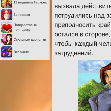
12 подвигов Геракла
вызвала действит
потрудились над з
За гранью
преподносить кра
Полцарства за
принцессу
остался в стороне
Стильные девчонки
чтобы каждый чело
затруднений.
Все части