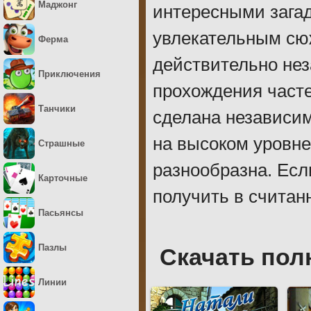
Маджонг
интересными загад
увлекательным сю
Ферма
действительно не
Приключения
прохождения часте
Танчики
сделана независим
на высоком уровне
Страшные
разнообразна. Если
Карточные
получить в считан
Пасьянсы
Пазлы
Скачать пол
Линии