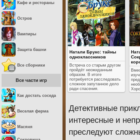
Кафе и рестораны
Остров
Вампиры
Защита башни
Натали Брукс: тайны
Нат
одноклассников
Сок
кор
Все сборники
Встреча со старым другом
пройдёт неожиданным
Вмес
образом. В итоге
изуч
потребуется расследовать
пред
Все части игр
сложное запутанное дело
необ
ради спасения.
Хоро
Как достать соседа
Детективные прик
Веселая ферма
интересные и неп
Масяня
преследуют сложн
Сокровища