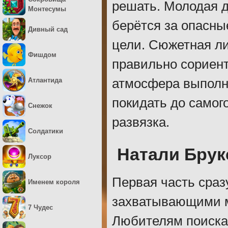
решать. Молодая 
Монтесумы
берётся за опасны
Дивный сад
цели. Сюжетная ли
Фишдом
правильно сориент
Атлантида
атмосфера выполне
покидать до самог
Снежок
развязка.
Солдатики
Натали Брук
Луксор
Первая часть сраз
Именем короля
захватывающими м
7 Чудес
Любителям поиска 