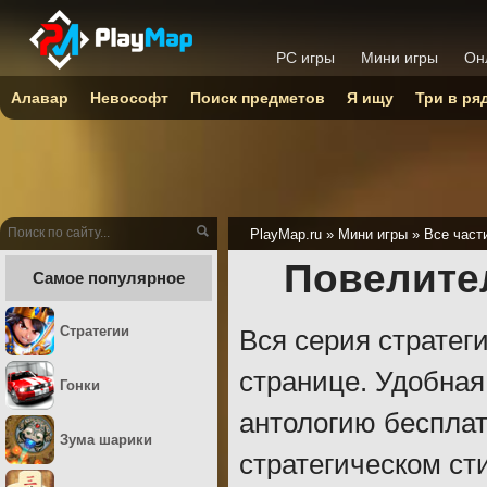
PC игры
Мини игры
Он
Алавар
Невософт
Поиск предметов
Я ищу
Три в ря
PlayMap.ru
»
Мини игры
»
Все част
Повелител
Самое популярное
Стратегии
Вся серия стратег
странице. Удобная
Гонки
антологию бесплат
Зума шарики
стратегическом ст