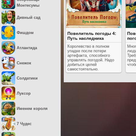
Монтесумы
Дивный сад
Фишдом
Повелитель погоды 4:
Пов
Путь наследника
пог
Королевство в полном
Мног
Атлантида
упадке после потери
люди
артефакта, способного
Треб
управлять погодой. Надо
пред
Снежок
добиться целей
чтоб
самостоятельно.
Солдатики
Луксор
Именем короля
7 Чудес