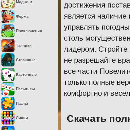
Маджонг
достижения поста
является наличие
Ферма
управлять погодны
Приключения
столь могуществе
Танчики
лидером. Стройте 
не разрешайте вра
Страшные
все части Повелит
Карточные
только полные вер
Пасьянсы
комфортно и весел
Пазлы
Скачать пол
Линии