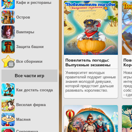
Кафе и рестораны
Остров
Вампиры
Защита башни
Повелитель погоды:
Пов
Все сборники
Выпускные экзамены
Кор
Университет молодых
Нова
Все части игр
правителей подарит ценные
игры
знания молодой девушке,
инте
которой предстоит дальше
пред
Как достать соседа
развивать королевство.
собс
- сд
Веселая ферма
Масяня
Сокровища