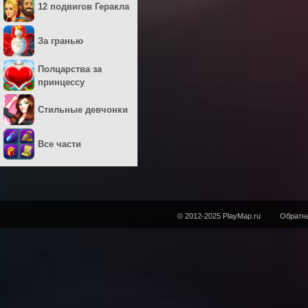
12 подвигов Геракла
За гранью
Полцарства за
принцессу
Стильные девчонки
Все части
© 2012-2025 PlayMap.ru
Обратна