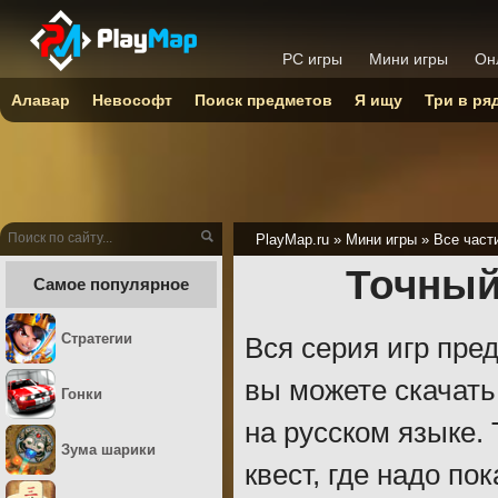
PC игры
Мини игры
Он
Алавар
Невософт
Поиск предметов
Я ищу
Три в ря
PlayMap.ru
»
Мини игры
»
Все част
Точный
Самое популярное
Стратегии
Вся серия игр пре
вы можете скачать
Гонки
на русском языке.
Зума шарики
квест, где надо по