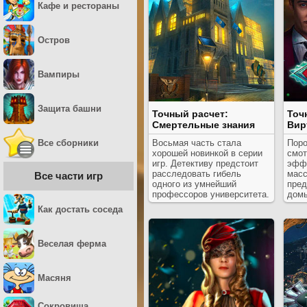
Кафе и рестораны
Остров
Вампиры
Защита башни
Точный расчет:
Точ
Смертельные знания
Вир
Все сборники
Восьмая часть стала
Поро
хорошей новинкой в серии
смот
игр. Детективу предстоит
эффе
расследовать гибель
масс
Все части игр
одного из умнейший
пред
профессоров университета.
дом
Как достать соседа
Веселая ферма
Масяня
Сокровища