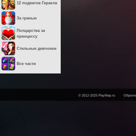
12 подвигов Геракла
За гранью
Полцарства за
принцессу
Стильные девчонки
Все части
© 2012-2025 PlayMap.ru
Обратна