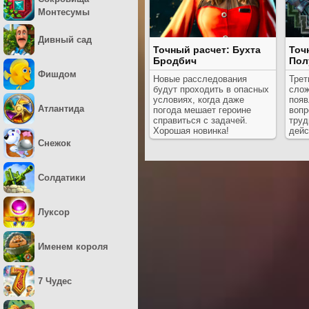
Монтесумы
Дивный сад
Точный расчет: Бухта
Точ
Бродбич
Пол
Фишдом
Новые расследования
Трет
будут проходить в опасных
слож
условиях, когда даже
появ
Атлантида
погода мешает героине
вопр
справиться с задачей.
труд
Хорошая новинка!
дейс
Снежок
Солдатики
Луксор
Именем короля
7 Чудес