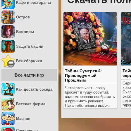
Кафе и рестораны
Остров
Вампиры
Защита башни
Все сборники
Тайны Сумерек 4:
Тай
Все части игр
Преследуемый
сер
Прошлым
Сери
хор
Четвёртая часть сразу
Как достать соседа
Очер
бросает в гущу событий,
окаж
надо мгновенно соображать
смек
и принимать решения.
Веселая ферма
геро
Накал обстановки высок!
Масяня
Сокровища