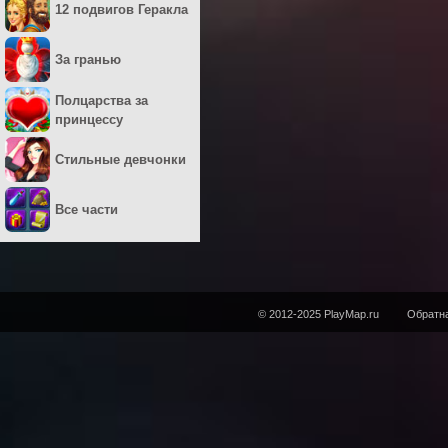
12 подвигов Геракла
За гранью
Полцарства за
принцессу
Стильные девчонки
Все части
© 2012-2025 PlayMap.ru
Обратна