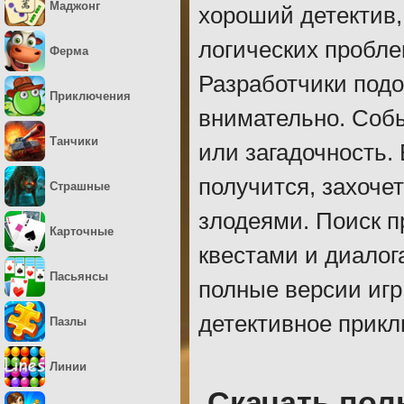
Маджонг
хороший детектив,
логических пробле
Ферма
Разработчики под
Приключения
внимательно. Соб
Танчики
или загадочность.
получится, захочет
Страшные
злодеями. Поиск пр
Карточные
квестами и диалог
Пасьянсы
полные версии игр
детективное прикл
Пазлы
Линии
Скачать пол