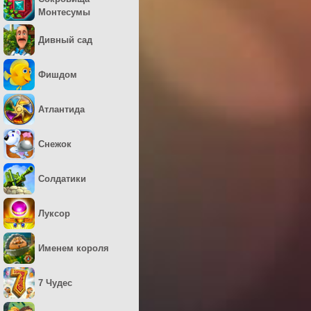
Монтесумы
Дивный сад
Фишдом
Атлантида
Снежок
Солдатики
Луксор
Именем короля
7 Чудес