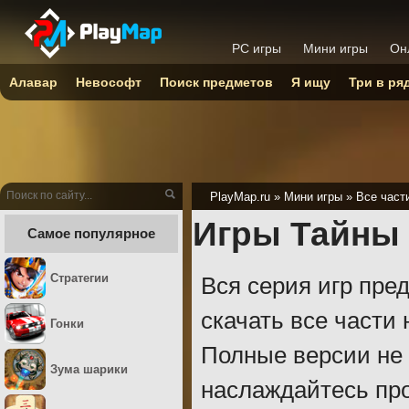
PC игры
Мини игры
Он
Алавар
Невософт
Поиск предметов
Я ищу
Три в ря
PlayMap.ru
»
Мини игры
»
Все част
Игры Тайны 
Самое популярное
Стратегии
Вся серия игр пре
скачать все части 
Гонки
Полные версии не 
Зума шарики
наслаждайтесь пр