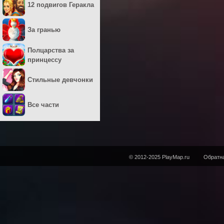
12 подвигов Геракла
За гранью
Полцарства за
принцессу
Стильные девчонки
Все части
© 2012-2025 PlayMap.ru
Обратна