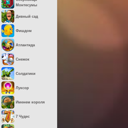
Монтесумы
Дивный сад
Фишдом
Атлантида
Снежок
Солдатики
Луксор
Именем короля
7 Чудес