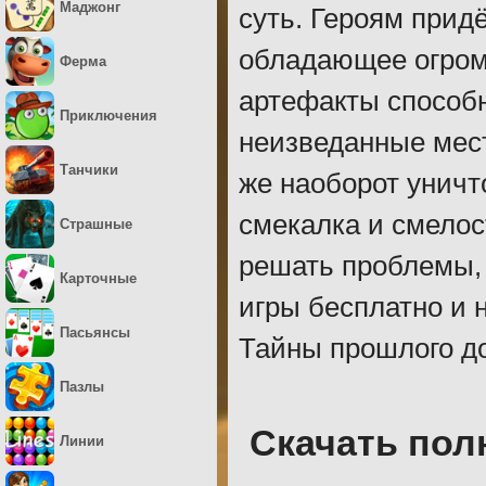
Маджонг
суть. Героям прид
обладающее огром
Ферма
артефакты способ
Приключения
неизведанные мест
Танчики
же наоборот уничт
смекалка и смелос
Страшные
решать проблемы, 
Карточные
игры бесплатно и
Пасьянсы
Тайны прошлого д
Пазлы
Скачать пол
Линии