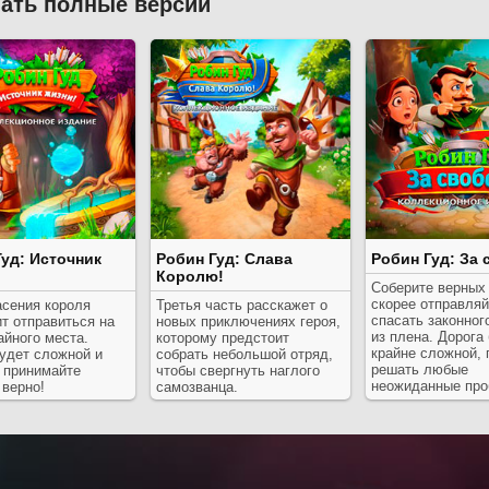
ать полные версии
Гуд: Источник
Робин Гуд: Слава
Робин Гуд: За
Королю!
Соберите верных 
скорее отправляй
асения короля
Третья часть расскажет о
спасать законног
т отправиться на
новых приключениях героя,
из плена. Дорога
айного места.
которому предстоит
крайне сложной, 
удет сложной и
собрать небольшой отряд,
решать любые
 принимайте
чтобы свергнуть наглого
неожиданные про
 верно!
самозванца.