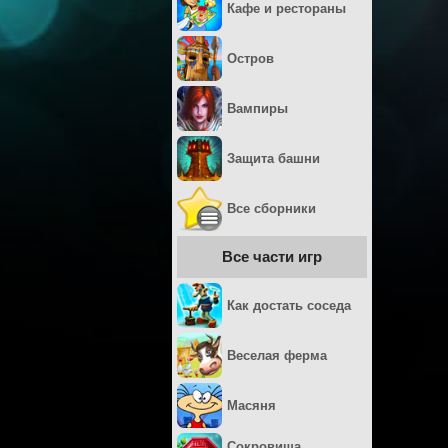
Кафе и рестораны
Остров
Вампиры
Защита башни
Все сборники
Все части игр
Как достать соседа
Веселая ферма
Масяня
Сокровища