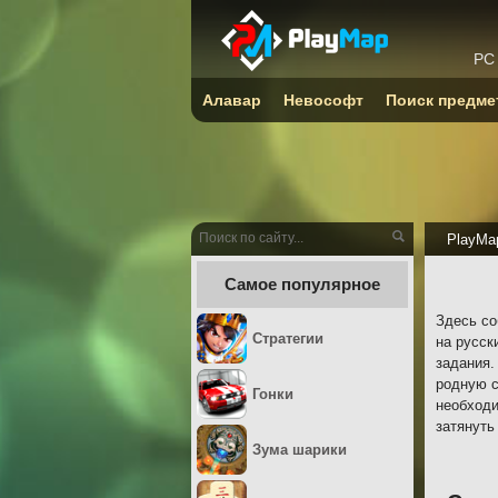
PC
Алавар
Невософт
Поиск предме
PlayMa
Самое популярное
Здесь со
Стратегии
на русск
задания.
родную с
Гонки
необходи
затянуть
Зума шарики