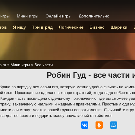
 игры
Мини игры
Онлайн игры
Дополнительно
тов
Я ищу
Три в ряд
Логические
Бизнес
Шарики
p.ru
»
Мини игры
»
Все части
Робин Гуд - все части
брана по порядку вся серия игр, которую можно удобно скачать на комп
ий язык. Прохождение сделано в жанре стратегий, когда надо собирать 
 Каждая часть посвящена отдельному приключению, где вы сможете уви
трану, захваченную наглыми и жадными правителями. Простые люди ну
мости они станут частью вашей группы сопротивления. Скачивайте игру 
 на долгое время и подарить массу впечатлений от геймплея.