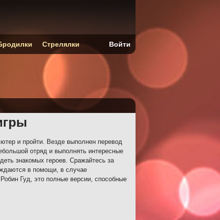
Бродилки
Стрелялки
Войти
 игры
ьютер и пройти. Везде выполнен перевод
небольшой отряд и выполнять интересные
деть знакомых героев. Сражайтесь за
ждаются в помощи, в случае
Робин Гуд, это полные версии, способные