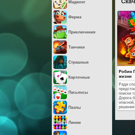
Скач
Маджонг
Ферма
Приключения
Танчики
Страшные
Робин 
жизни
Карточные
Ради сп
предстои
Пасьянсы
поиски т
Дорога б
опасной,
решения
Пазлы
Линии