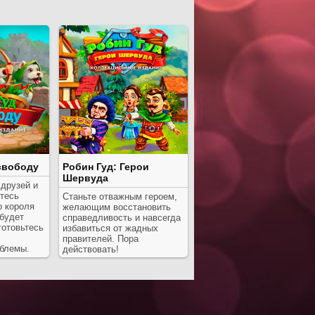
 свободу
Робин Гуд: Герои
Шервуда
друзей и
тесь
Станьте отважным героем,
о короля
желающим восстановить
 будет
справедливость и навсегда
готовьтесь
избавиться от жадных
правителей. Пора
блемы.
действовать!