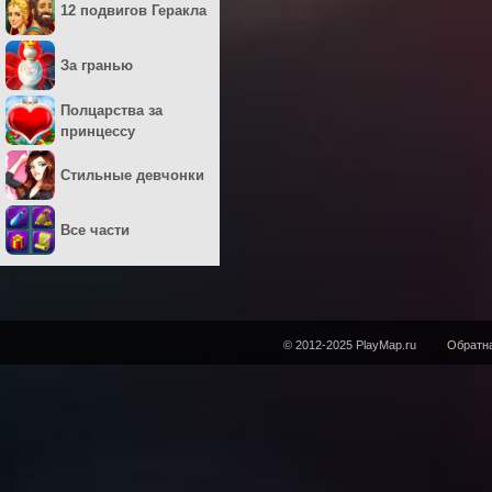
12 подвигов Геракла
За гранью
Полцарства за
принцессу
Стильные девчонки
Все части
© 2012-2025 PlayMap.ru
Обратна