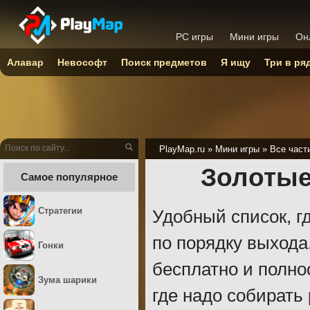
PC игры
Мини игры
Он
Алавар
Невософт
Поиск предметов
Я ищу
Три в ря
PlayMap.ru
»
Мини игры
»
Все част
Золотые
Самое популярное
Стратегии
Удобный список, г
по порядку выхода
Гонки
бесплатно и полно
Зума шарики
где надо собирать