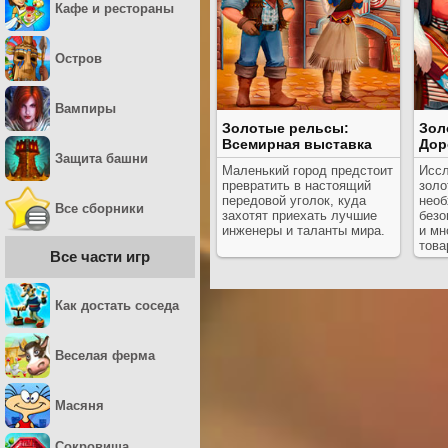
Кафе и рестораны
Остров
Вампиры
Золотые рельсы:
Зол
Всемирная выставка
Дор
Защита башни
Маленький город предстоит
Иссл
превратить в настоящий
золо
передовой уголок, куда
необ
Все сборники
захотят приехать лучшие
безо
инженеры и таланты мира.
и мн
това
Все части игр
Как достать соседа
Веселая ферма
Масяня
Сокровища