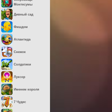
Монтесумы
Дивный сад
Фишдом
Атлантида
Снежок
Солдатики
Луксор
Именем короля
7 Чудес