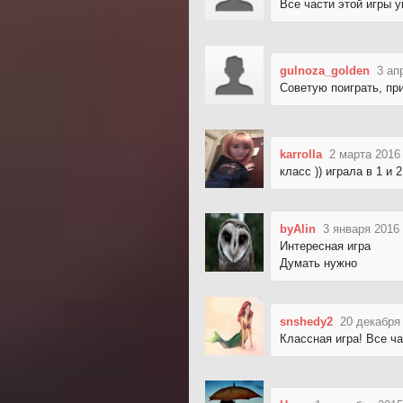
Все части этой игры у
gulnoza_golden
3 ап
Советую поиграть, пр
karrolla
2 марта 2016
класс )) играла в 1 и 2
byAlin
3 января 2016
Интересная игра
Думать нужно
snshedy2
20 декабря
Классная игра! Все ча