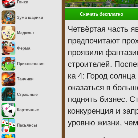
Гонки
Скачать бесплатно
Зума шарики
Четвёртая часть я
Маджонг
предпочитают прох
Ферма
проявили фантази
строителей. Поспе
Приключения
ка 4: Город солнц
Танчики
оказаться в больш
Страшные
поднять бизнес. С
конкуренция и зап
Карточные
уровню жизни, чем
Пасьянсы