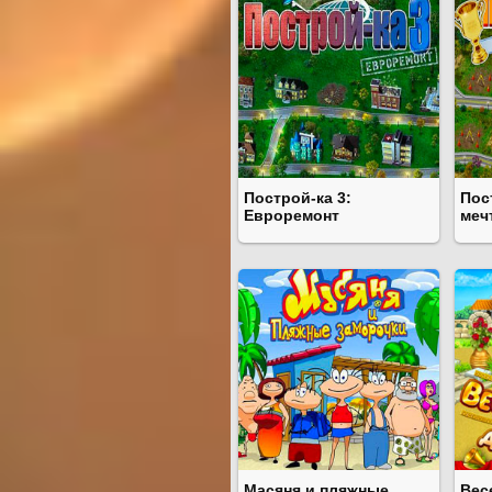
Построй-ка 3:
Пос
Евроремонт
меч
Масяня и пляжные
Вес