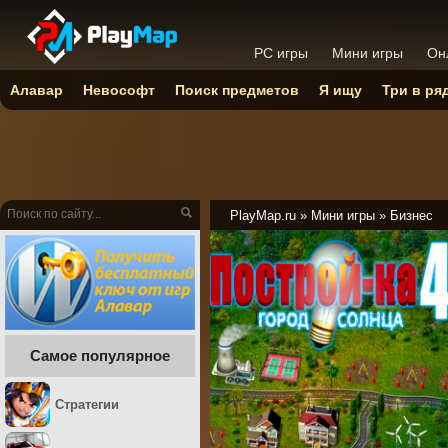
PC игры
Мини игры
Он
Алавар
Невософт
Поиск предметов
Я ищу
Три в ря
PlayMap.ru
»
Мини игры
»
Бизнес
Самое популярное
Стратегии