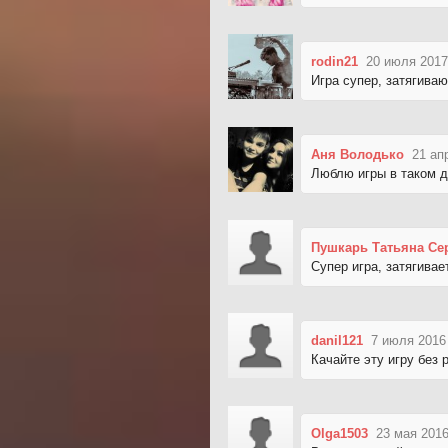
rodin21
20 июля 2017
Игра супер, затягива
Аня Володько
21 ап
Люблю игры в таком д
Пушкарь Татьяна Се
Супер игра, затягивает
danil121
7 июля 2016
Качайте эту игру без
Olga1503
23 мая 2016