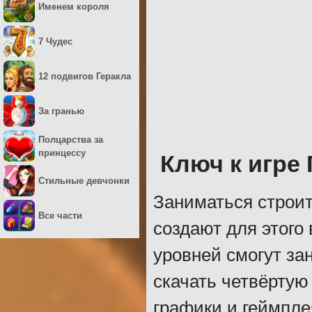
Именем короля
7 Чудес
12 подвигов Геракла
За гранью
Полцарства за
принцессу
Ключ к игре 
Стильные девчонки
Заниматься строит
Все части
создают для этого
уровней смогут за
скачать четвёртую
графики и геймпле