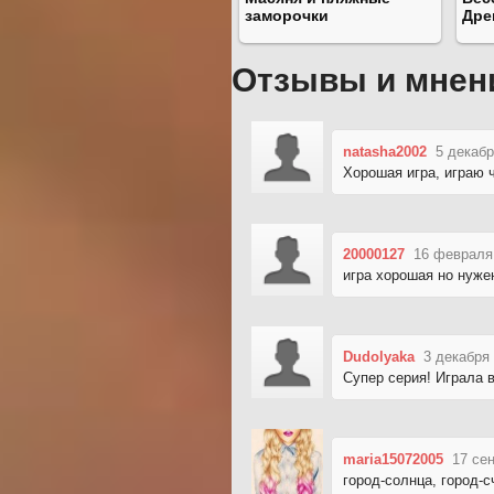
заморочки
Дре
Отзывы и мнен
natasha2002
5 декабр
Хорошая игра, играю 
20000127
16 февраля
игра хорошая но нуже
Dudolyaka
3 декабря 
Супер серия! Играла 
maria15072005
17 се
город-солнца, город-