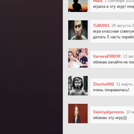
Нана
1 сентября 2015
играла в эту игру! по
TuM2001
28 августа 
игра классная советую
делать 5 часть пораб
VarvaraERROR
13 ав
обожаю,качайте-не по
Zhezhel002
11 марта 
очень понравилась!
ValeriyaIgorevna
10 м
обожаю эту игру)))