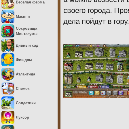
Веселая ферма
своего города. Пр
Масяня
дела пойдут в гору.
Сокровища
Монтесумы
Дивный сад
Фишдом
Атлантида
Снежок
Солдатики
Луксор