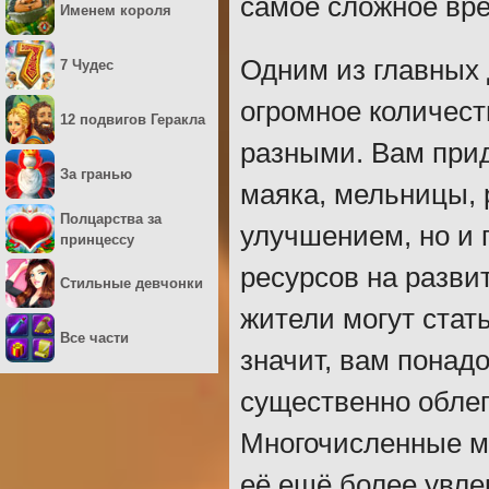
самое сложное вр
Именем короля
Одним из главных 
7 Чудес
огромное количест
12 подвигов Геракла
разными. Вам прид
За гранью
маяка, мельницы, 
Полцарства за
улучшением, но и
принцессу
ресурсов на разви
Стильные девчонки
жители могут стат
Все части
значит, вам понад
существенно облег
Многочисленные ми
её ещё более увле