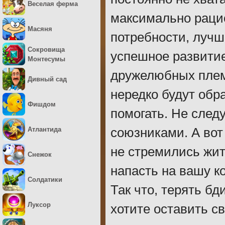
Веселая ферма
максимально рацио
Масяня
потребности, лучш
Сокровища
успешное развитие
Монтесумы
дружелюбных плем
Дивный сад
нередко будут обр
Фишдом
помогать. Не след
Атлантида
союзниками. А вот
не стремились жит
Снежок
напасть на вашу к
Солдатики
Так что, терять бд
Луксор
хотите оставить с