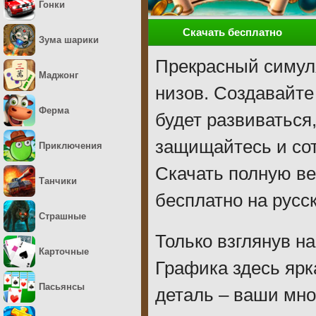
Гонки
Скачать бесплатно
Зума шарики
Прекрасный симуля
Маджонг
низов. Создавайте
Ферма
будет развиваться
защищайтесь и со
Приключения
Скачать полную в
Танчики
бесплатно на русс
Страшные
Только взглянув на
Карточные
Графика здесь ярк
Пасьянсы
деталь – ваши мно