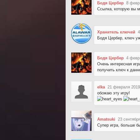
Бодя Цербер
8 февр
Ссылка, которую вы м
Хранитель ключей
4
Бодя Цербер, ключ уж
Бодя Цербер
4 февр
Очень интересная игр
получить ключ к данн
elka
21 февраля 2019
обожаю эту игру!
Amatsuki
23 сентября
Супер игра, больше бы