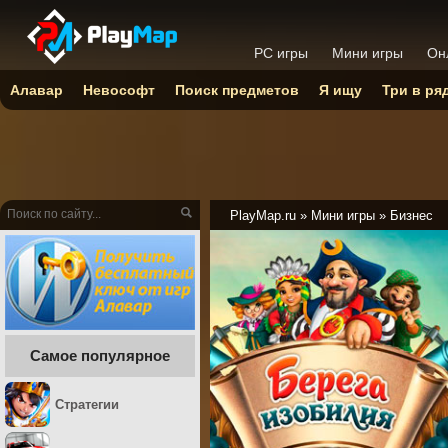
PC игры
Мини игры
Он
Алавар
Невософт
Поиск предметов
Я ищу
Три в ря
PlayMap.ru
»
Мини игры
»
Бизнес
Самое популярное
Стратегии