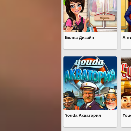
Белла Дизайн
Ант
Youda Акватория
You