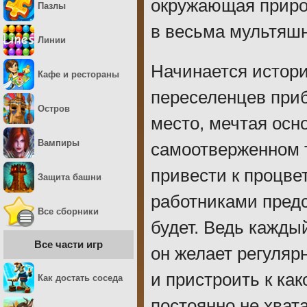
окружающая природ
Пазлы
в весьма мультяшн
Линии
Начинается истори
Кафе и рестораны
переселенцев при
Остров
место, мечтая осн
Вампиры
самоотверженном т
привести к процве
Защита башни
работниками предс
Все сборники
будет. Ведь кажды
Все части игр
он желает регуляр
и пристроить к ка
Как достать соседа
постоянно не хват