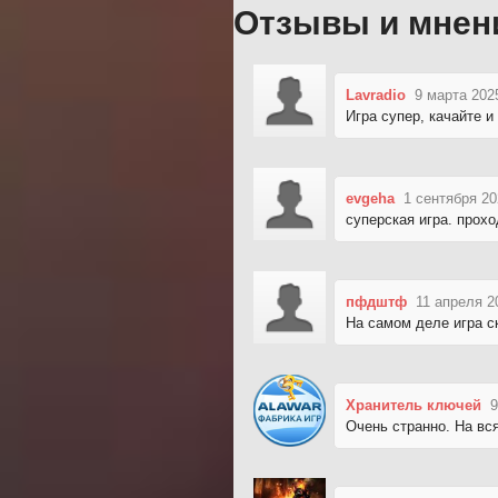
Отзывы и мнен
Lavradio
9 марта 202
Игра супер, качайте и
evgeha
1 сентября 20
суперская игра. прохо
пфдштф
11 апреля 2
На самом деле игра ск
Хранитель ключей
9
Очень странно. На вс