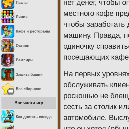
нет денег, чтобы 
Пазлы
местного кофе пре
Линии
чтобы заработать 
Кафе и рестораны
машину. Правда, п
одиночку справить
Остров
посещающих кафе
Вампиры
На первых уровнях
Защита башни
обслуживать клиен
Все сборники
роскошью не блеще
Все части игр
сесть за столик ил
автомобиле. Выслу
Как достать соседа
что он хотел (обы