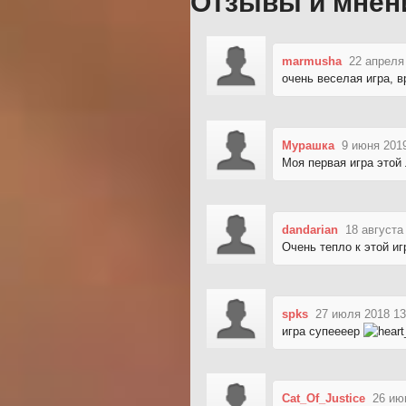
Отзывы и мнен
marmusha
22 апреля
очень веселая игра, 
Мурашка
9 июня 201
Моя первая игра этой
dandarian
18 августа
Очень тепло к этой иг
spks
27 июля 2018 13
игра супеееер
Cat_Of_Justice
26 ию