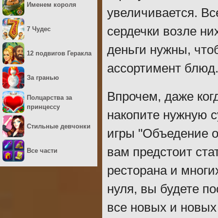
Именем короля
увеличивается. Вс
сердечки возле них
7 Чудес
деньги нужны, что
12 подвигов Геракла
ассортимент блюд
За гранью
Впрочем, даже ког
Полцарства за
принцессу
накопите нужную с
Стильные девчонки
игры "Объедение от
вам предстоит ста
Все части
ресторана и многи
нуля, вы будете п
все новых и новых 