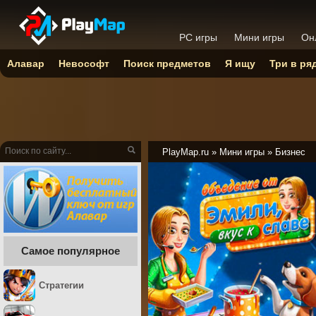
PC игры
Мини игры
Он
Алавар
Невософт
Поиск предметов
Я ищу
Три в ря
PlayMap.ru
»
Мини игры
»
Бизнес
Самое популярное
Стратегии