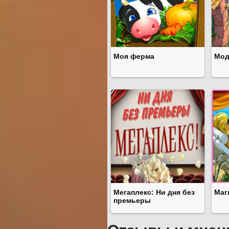
Моя ферма
Мод
Мегаплекс: Ни дня без
Маг
премьеры