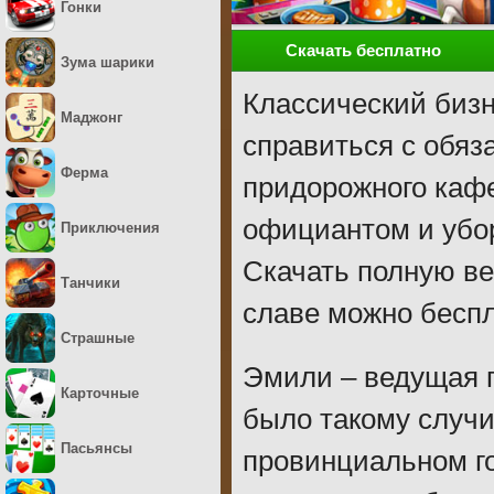
Гонки
Скачать бесплатно
Зума шарики
Классический бизн
Маджонг
справиться с обяз
Ферма
придорожного кафе
официантом и убор
Приключения
Скачать полную ве
Танчики
славе можно беспл
Страшные
Эмили – ведущая п
Карточные
было такому случи
Пасьянсы
провинциальном го