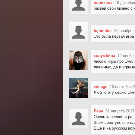
новикова
18 декабря
развей свой бизнес с 
tujhmtdcr
20 ноября 
Это была первая игра
колумбина
12 ноября
люблю игры про Эмили
любимых, да и игры н
vintage
16 сентября 2
Люблю эту серию Эмил
Лера
31 августа 2017
Очень классная игра,
Всем советую, очень 
Еще и на русском юх