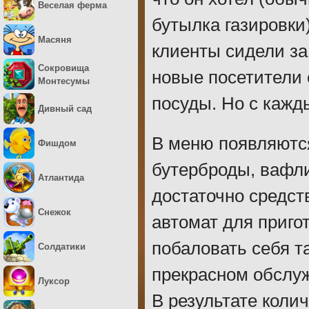
Веселая ферма
бутылка газировки)
Масяня
клиенты сидели за
Сокровища
новые посетители 
Монтесумы
посуды. Но с кажд
Дивный сад
В меню появляются
Фишдом
бутерброды, вафли
Атлантида
достаточно средст
Снежок
автомат для приго
побаловать себя т
Солдатики
прекрасном обслуж
Луксор
В результате коли