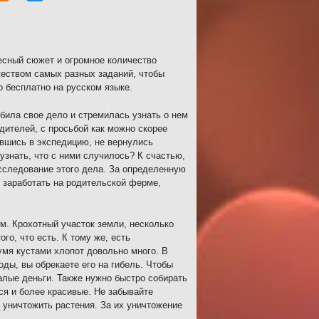
есный сюжет и огромное количество
жеством самых разных заданий, чтобы
 бесплатно на русском языке.
била свое дело и стремилась узнать о нем
ителей, с просьбой как можно скорее
ившись в экспедицию, не вернулись
узнать, что с ними случилось? К счастью,
асследование этого дела. За определенную
о заработать на родительской ферме,
м. Крохотный участок земли, несколько
го, что есть. К тому же, есть
умя кустами хлопот довольно много. В
оды, вы обрекаете его на гибель. Чтобы
алые деньги. Также нужно быстро собирать
ся и более красивые. Не забывайте
т уничтожить растения. За их уничтожение