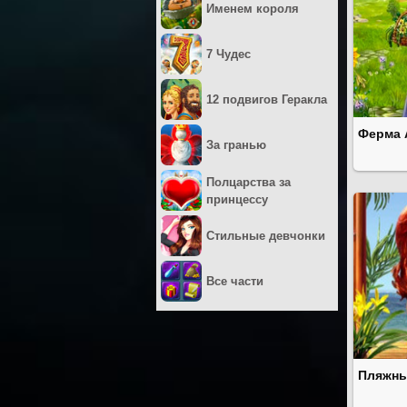
Именем короля
7 Чудес
12 подвигов Геракла
Ферма 
За гранью
Полцарства за
принцессу
Стильные девчонки
Все части
Пляжны