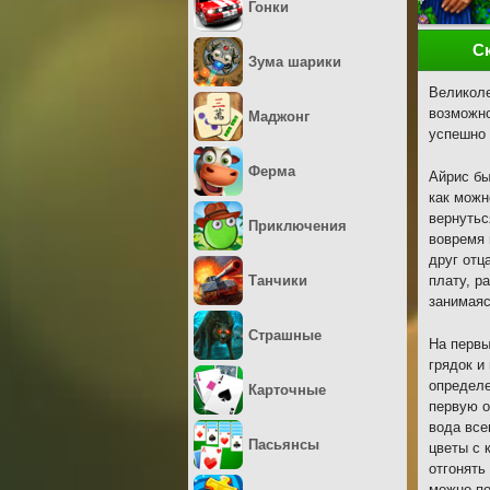
Гонки
С
Зума шарики
Великоле
возможно
Маджонг
успешно 
Ферма
Айрис бы
как можн
вернутьс
Приключения
вовремя 
друг отц
Танчики
плату, р
занимая
Страшные
На первы
грядок и
определе
Карточные
первую о
вода все
Пасьянсы
цветы с 
отгонять
можно по