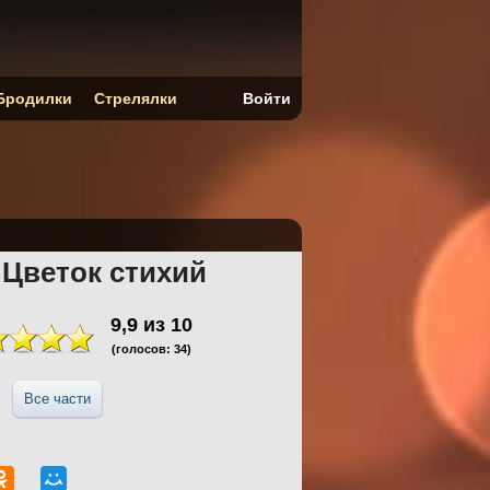
Бродилки
Стрелялки
Войти
 Цветок стихий
9,9
из
10
(голосов:
34
)
Все части