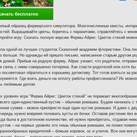
качать бесплатно
пный образец фермерского симулятора. Многочисленные квесты, интер
стей. Выращивайте цветы, боритесь с паразитами, справляйтесь с мно
пройти игру. Скачать полную версию Фермы Айрис: Цветок стихий можно
ла одной из лучших студенток Сказочной академии флористики. Она лю
о больше. Но однажды ей пришло письмо, написанное старым другом род
я домой. Прибыв на родную ферму, Айрис узнает, что родители, отправ
и связь с ними совершенно потеряна. Как спасти родителей или хотя бы 
а посоветовал обратиться к хорошему детективу. Тот готов взяться за р
азумеется. Где взять деньги на оплату работы профессионала? Их можн
сь любимым делом.
х уровнях игра "Ферма Айрис: Цветок стихий" не поражает многообразие
 всего один-единственный кустик – обычная ромашка. Будем начинать с то
нная сумма – можно приобрести ещё один кустик ромашки. И даже с дв
чередь нужно вовремя поливать кусты из бочки. Оставив растение без в
гда была в достаточном количестве, её нужно приобретать, отдавая нем
кустов – на первых уровнях это лишь обычные ромашки, но позже появят
 разнообразных вредителей – божьих коровок, ос и улиток. Все они могу
лучить бонус – дополнительное золото, очки или воду.