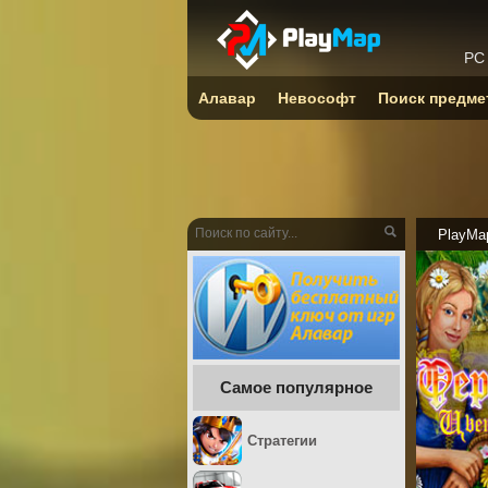
PC
Алавар
Невософт
Поиск предме
PlayMa
Самое популярное
Стратегии