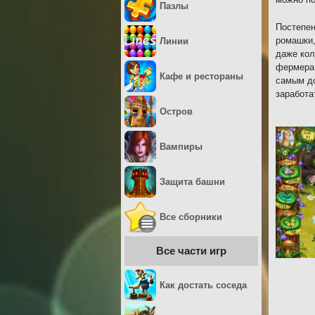
Пазлы
Постепен
ромашки,
Линии
даже кол
фермера,
Кафе и рестораны
самым до
заработа
Остров
Вампиры
Защита башни
Все сборники
Все части игр
Как достать соседа