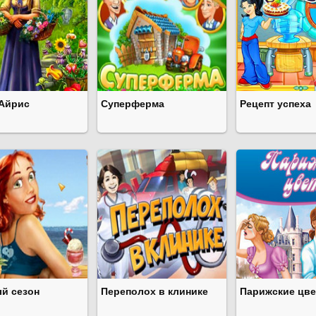
Айрис
Суперферма
Рецепт успеха
й сезон
Переполох в клинике
Парижские цв