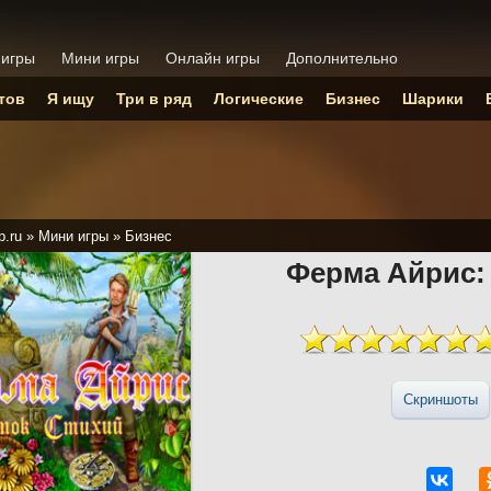
 игры
Мини игры
Онлайн игры
Дополнительно
тов
Я ищу
Три в ряд
Логические
Бизнес
Шарики
p.ru
»
Мини игры
»
Бизнес
Ферма Айрис:
Скриншоты