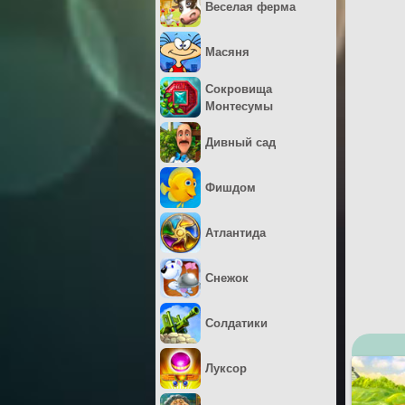
Веселая ферма
Масяня
Сокровища
Монтесумы
Дивный сад
Фишдом
Атлантида
Снежок
Солдатики
Луксор