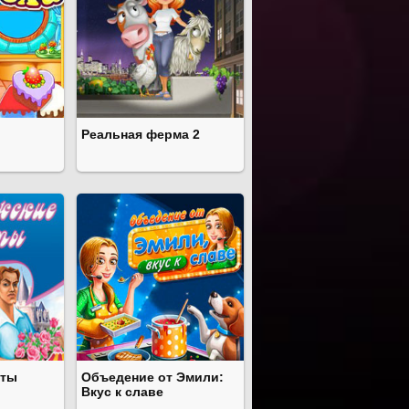
Реальная ферма 2
еты
Объедение от Эмили:
Вкус к славе