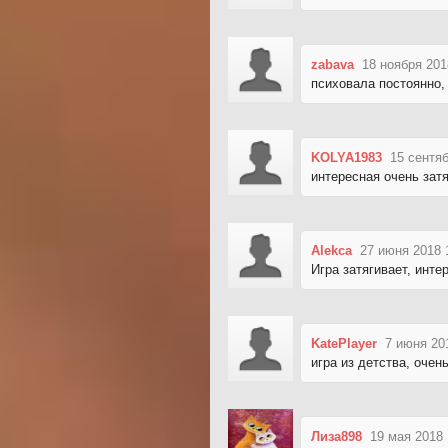
zabava
18 ноября 201
психовала постоянно, 
KOLYA1983
15 сентяб
интересная очень зат
Alekca
27 июня 2018 
Игра затягивает, инте
KatePlayer
7 июня 20
игра из детства, очен
Лиза898
19 мая 2018 