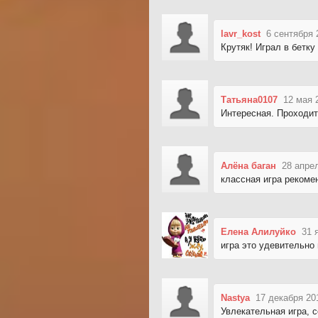
lavr_kost
6 сентября 
Крутяк! Играл в бетку
Татьяна0107
12 мая 
Интересная. Проходит
Алёна баган
28 апре
классная игра реком
Елена Алилуйко
31 
игра это удевительно
Nastya
17 декабря 20
Увлекательная игра, с