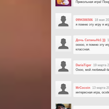
Прикольная игра! Пон
0994306506
18 мая 20
я помню эту игру я иг
Дочь Сатаны№1 )))
1
ооооо, я помню эту иг
классная.
DariaTiger
19 марта 2
Оооо, мой любимый би
MrCocoin
13 марта 2
интересная игра, особ