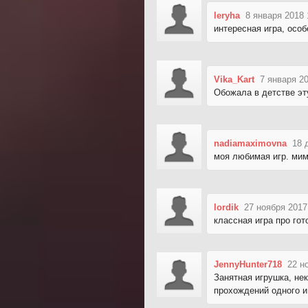
leryha
8 января 2018 
интересная игра, особ
Vika_Kart
7 января 2
Обожала в детстве эт
nadiamaximovna
18 
моя любимая игр. ми
lordik
27 ноября 2017
классная игра про го
JennyHunter718
22 н
Занятная игрушка, не
прохождений одного и 