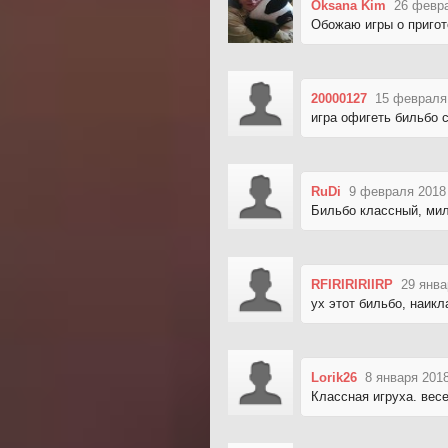
Oksana Kim
26 февра
Обожаю игры о пригото
20000127
15 февраля
игра офигеть бильбо 
RuDi
9 февраля 2018
Бильбо классный, ми
RFIRIRIRIIRP
29 янва
ух этот бильбо, наикл
Lorik26
8 января 2018
Классная игруха. вес