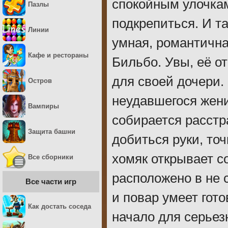
спокойным улочкам
Пазлы
подкрепиться. И т
Линии
умная, романтична
Кафе и рестораны
Бильбо. Увы, её от
для своей дочери.
Остров
неудавшегося жени
Вампиры
собирается расстр
Защита башни
добиться руки, точ
хомяк открывает с
Все сборники
расположено в не 
Все части игр
и повар умеет гот
Как достать соседа
начало для серьез