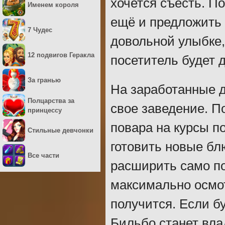
хочется съесть. П
Именем короля
ещё и предложить
7 Чудес
довольной улыбке,
12 подвигов Геракла
посетитель будет 
За гранью
На заработанные 
Полцарства за
свое заведение. П
принцессу
повара на курсы 
Стильные девчонки
готовить новые бл
Все части
расширить само по
максимально осмот
получится. Если б
Бильбо станет вла