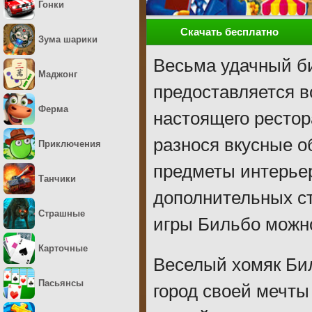
Гонки
Скачать бесплатно
Зума шарики
Весьма удачный би
Маджонг
предоставляется 
Ферма
настоящего рестор
разнося вкусные об
Приключения
предметы интерьер
Танчики
дополнительных с
Страшные
игры Бильбо можн
Карточные
Веселый хомяк Би
Пасьянсы
город своей мечты