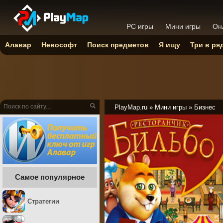
PC игры
Мини игры
Он
Алавар
Невософт
Поиск предметов
Я ищу
Три в ря
PlayMap.ru
»
Мини игры
»
Бизнес
Самое популярное
Стратегии