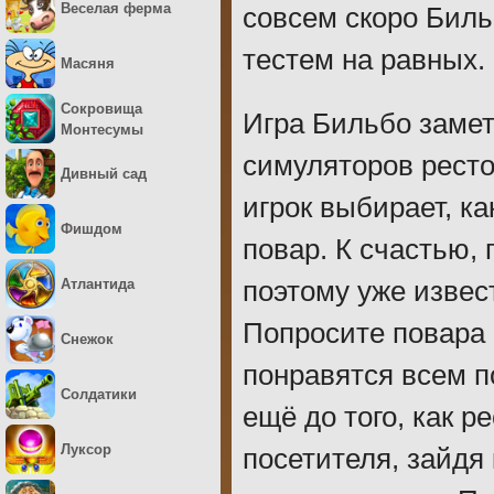
Веселая ферма
совсем скоро Биль
тестем на равных. 
Масяня
Сокровища
Игра Бильбо замет
Монтесумы
симуляторов ресто
Дивный сад
игрок выбирает, ка
Фишдом
повар. К счастью,
Атлантида
поэтому уже извест
Попросите повара 
Снежок
понравятся всем п
Солдатики
ещё до того, как р
Луксор
посетителя, зайдя 