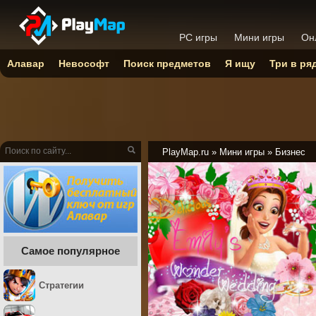
PC игры
Мини игры
Он
Алавар
Невософт
Поиск предметов
Я ищу
Три в ря
PlayMap.ru
»
Мини игры
»
Бизнес
Самое популярное
Стратегии