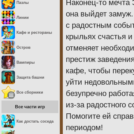
Наконец-то мечта 
Пазлы
она выйдет замуж
Линии
с радостным событ
Кафе и рестораны
крыльях счастья и
отменяет необходи
Остров
престиж заведения
Вампиры
кафе, чтобы перек
Защита башни
уйти недовольными
безупречно работа
Все сборники
из-за радостного 
Все части игр
Помогите ей спра
Как достать соседа
периодом!