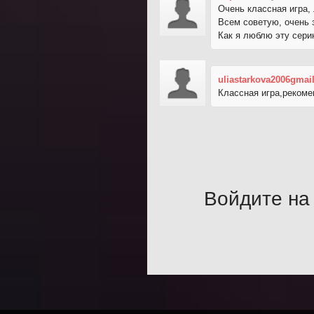
Очень классная игра,
Всем советую, очень 
Как я люблю эту сери
uliastarkova2006gmai
Классная игра,рекоме
Войдите на 