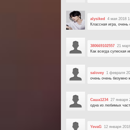
alysiked
4 мая 2018 1
Классная игра, очень 
380669102557
21 март
Как всегда супеская и
salovey
1 февраля 20
очень очень безумно к
Саша1234
27 января 
одна из любимых часте
YevaG
12 января 2018