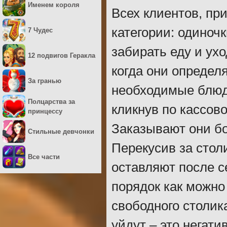
Именем короля
Всех клиентов, пр
категории: одиноч
7 Чудес
забирать еду и ух
12 подвигов Геракла
когда они определя
За гранью
необходимые блюда
Полцарства за
кликнув по кассов
принцессу
Заказывают они бо
Стильные девчонки
Перекусив за стол
Все части
оставляют после с
порядок как можно
свободного столика
уйдут – это негати