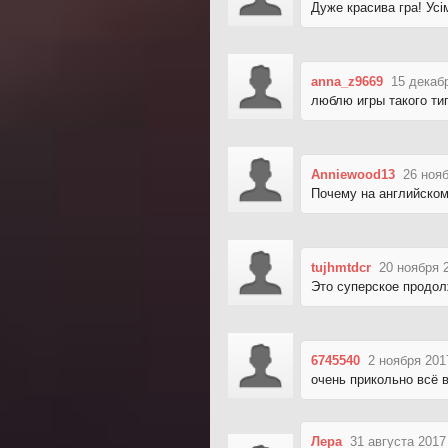
Дуже красива гра! Ус
anna_z9669
15 декаб
люблю игры такого ти
Anniewood13
26 нояб
Почему на английском
tujhmtdcr
20 ноября 
Это суперское продол
6745540
2 ноября 201
очень прикольно всё 
Лера
31 августа 2017