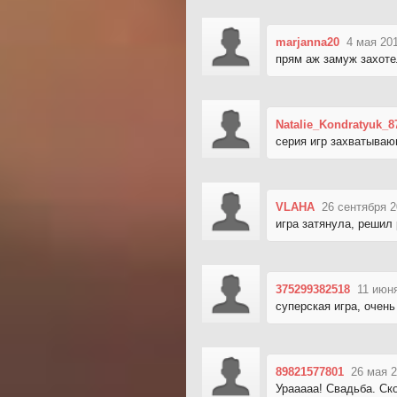
marjanna20
4 мая 20
прям аж замуж захоте
Natalie_Kondratyuk_8
серия игр захватываю
VLAHA
26 сентября 2
игра затянула, решил
375299382518
11 июн
суперская игра, очень
89821577801
26 мая 2
Урааааа! Свадьба. Ско