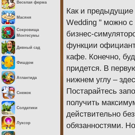
Веселая ферма
Как и предыдущие и
Масяня
Wedding " можно с
Сокровища
бизнес-симулятор
Монтесумы
функции официант
Дивный сад
кафе. Конечно, буд
Фишдом
придется. В перву
Атлантида
нижнем углу – зде
Постарайтесь запо
Снежок
получить максимум
Солдатики
действительно без
Луксор
обязанностями. Но