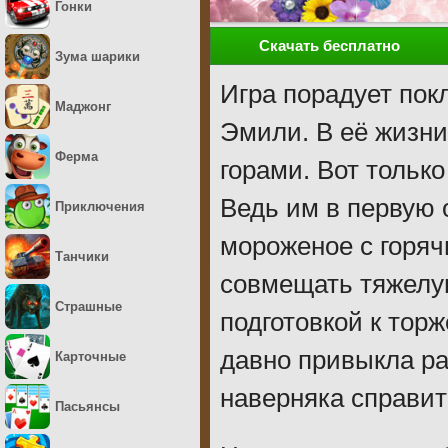
Гонки
Скачать бесплатно
Зума шарики
Игра порадует пок
Маджонг
Эмили. В её жизни
Ферма
горами. Вот только
Ведь им в первую о
Приключения
мороженое с горяч
Танчики
совмещать тяжелу
Страшные
подготовкой к тор
давно привыкла ра
Карточные
наверняка справит
Пасьянсы