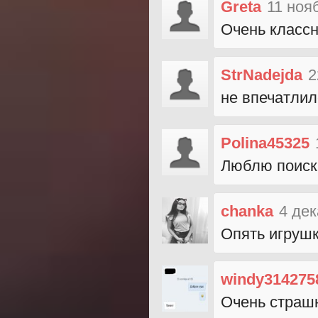
Greta
11 ноя
Очень классна
StrNadejda
2
не впечатлило
Polina45325
Люблю поиск
chanka
4 дек
Опять игрушк
windy314275
Очень страшна