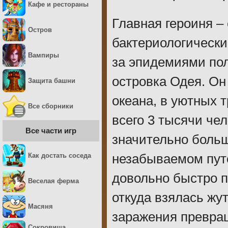
Кафе и рестораны
Главная героиня –
Остров
бактериологически
Вампиры
за эпидемиями пол
островка Одея. Он
Защита башни
океана, в уютных 
Все сборники
всего 3 тысячи че
Все части игр
значительно больш
Как достать соседа
незабываемом пут
довольно быстро п
Веселая ферма
откуда взялась жу
Масяня
заражения превра
Сокровища