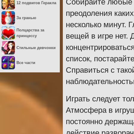
Собирайте любые п
12 подвигов Геракла
преодоления каких-
За гранью
несколько минут. 
Полцарства за
вещей в игре нет.
принцессу
концентрироваться
Стильные девчонки
список, постарайте
Все части
Справиться с тако
наблюдательность
Играть следует то
Атмосфера в игруш
постоянно держаща
действие разворач