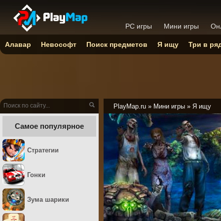
PC игры
Мини игры
Он
Алавар
Невософт
Поиск предметов
Я ищу
Три в ря
PlayMap.ru
»
Мини игры
»
Я ищу
Самое популярное
Стратегии
Гонки
Зума шарики