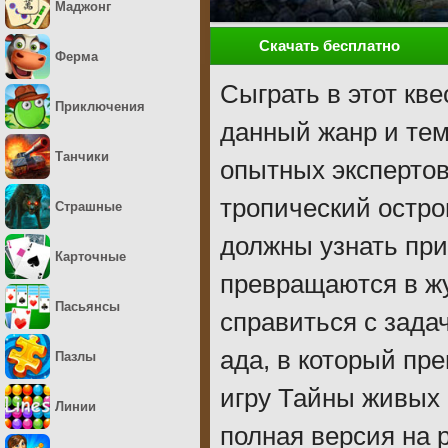
Маджонг
Скачать бесплатно
Ферма
Сыграть в этот кв
Приключения
данный жанр и тем
Танчики
опытных экспертов
тропический остро
Страшные
должны узнать пр
Карточные
превращаются в жу
Пасьянсы
справиться с зада
ада, в который пр
Пазлы
игру Тайны живых 
Линии
полная версия на 