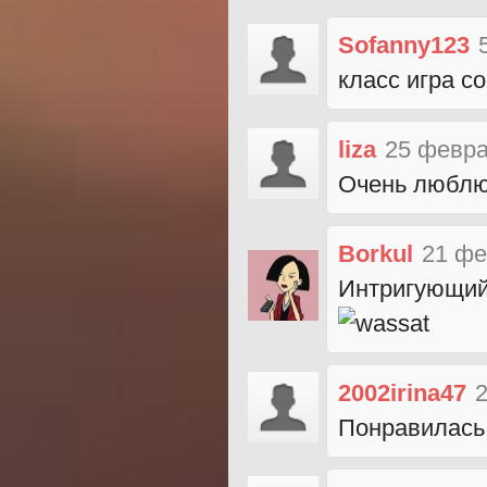
Sofanny123
класс игра с
liza
25 февра
Очень люблю 
Borkul
21 фе
Интригующий
2002irina47
2
Понравилась 