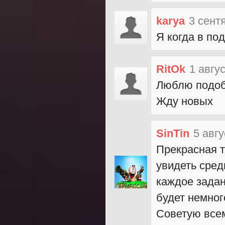
karya
3 сент
Я когда в по
RitOk
1 авгу
Люблю подоб
Жду новых
SinTin
5 авгу
Прекрасная т
увидеть сред
каждое зада
будет немног
Советую все