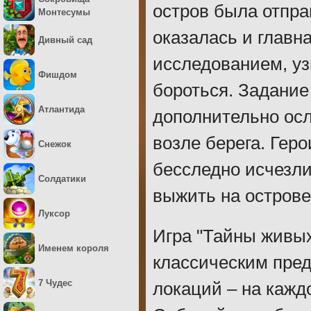
остров была отпра
Монтесумы
оказалась и главн
Дивный сад
исследованием, узн
Фишдом
бороться. Задание
Атлантида
дополнительно осл
возле берега. Гер
Снежок
бесследно исчезли
Солдатики
выжить на остров
Луксор
Игра "Тайны живых
Именем короля
классическим пред
7 Чудес
локаций – на кажд