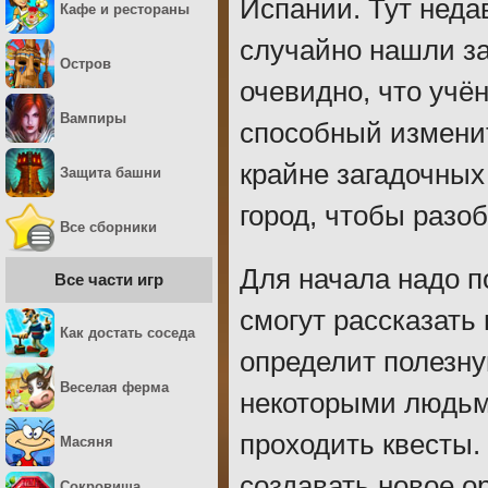
Испании. Тут неда
Кафе и рестораны
случайно нашли за
Остров
очевидно, что учё
Вампиры
способный изменит
крайне загадочных
Защита башни
город, чтобы разо
Все сборники
Для начала надо 
Все части игр
смогут рассказать
Как достать соседа
определит полезн
Веселая ферма
некоторыми людьми
проходить квесты.
Масяня
создавать новое о
Сокровища