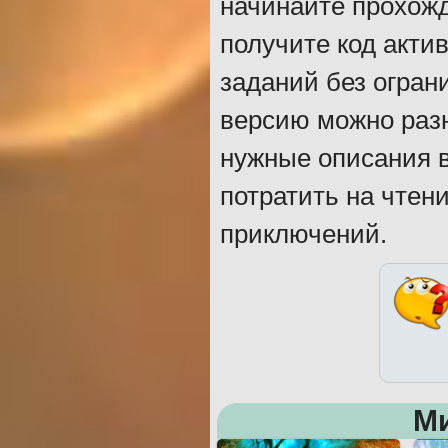
начинайте прохожд
получите код акти
заданий без огран
версию можно разн
нужные описания в
потратить на чтен
приключений.
М