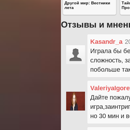
Другой мир: Вестники
Тай
лета
Про
Отзывы и мнен
Kasandr_a
2
Играла бы бе
сложность, 
побольше таки
ValeriyaIgor
Дайте пожалу
игра,заинтриг
но 30 мин и в