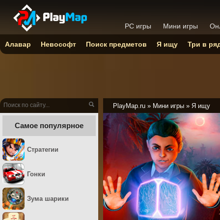
PC игры
Мини игры
Он
Алавар
Невософт
Поиск предметов
Я ищу
Три в ря
PlayMap.ru
»
Мини игры
»
Я ищу
Самое популярное
Стратегии
Гонки
Зума шарики