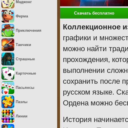
Маджонг
Скачать бесплатно
Ферма
Коллекционное и
Приключения
графики и множест
Танчики
можно найти тради
прохождения, кото
Страшные
выполнении сложн
Карточные
сохранить после п
Пасьянсы
русском языке. Ск
Ордена можно бес
Пазлы
Линии
История начинаетс