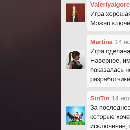
ValeriyaIgor
Игра хорошая
Можно ключи
Martina
14 н
Игра сделана
Наверное, им
показалась 
разработчик
SinTin
14 но
За последнее
которые хоче
исключение, 