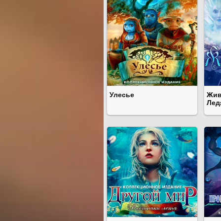
Улесье
Жив
Лед