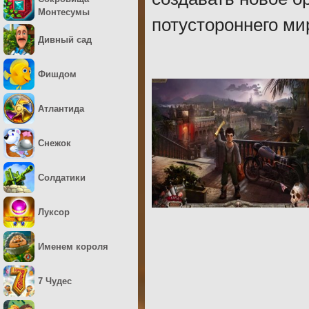
Монтесумы
потустороннего ми
Дивный сад
Фишдом
Атлантида
Снежок
Солдатики
Луксор
Именем короля
7 Чудес