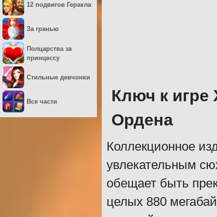
12 подвигов Геракла
За гранью
Полцарства за
принцессу
Стильные девчонки
Ключ к игре
Все части
Ордена
Коллекционное из
увлекательным сю
обещает быть прек
целых 880 мегабайт