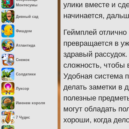
улики вместе и сд
Монтесумы
начинается, дальш
Дивный сад
Геймплей отлично 
Фишдом
превращается в уж
Атлантида
здравый рассудок
Снежок
сложность, чтобы 
Солдатики
Удобная система п
делать заметки в 
Луксор
полезные предметы
Именем короля
могут обладать по
7 Чудес
хороши, когда дел