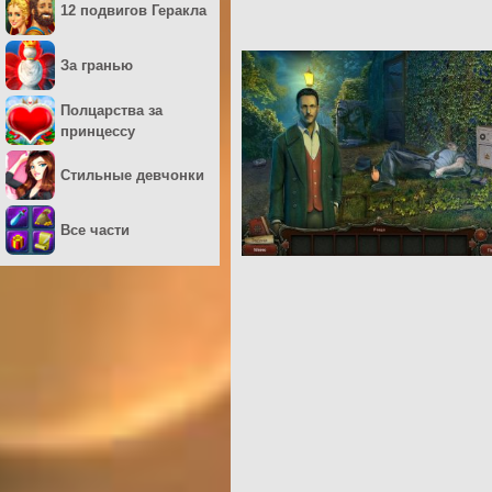
12 подвигов Геракла
За гранью
Полцарства за
принцессу
Стильные девчонки
Все части