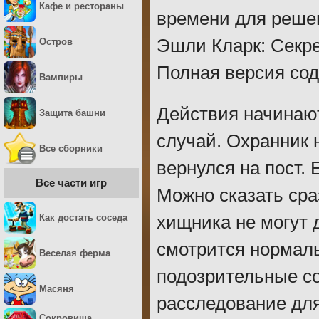
Кафе и рестораны
времени для решен
Эшли Кларк: Секре
Остров
Полная версия со
Вампиры
Действия начинают
Защита башни
случай. Охранник 
Все сборники
вернулся на пост. 
Все части игр
Можно сказать сраз
Как достать соседа
хищника не могут 
смотрится нормаль
Веселая ферма
подозрительные с
Масяня
расследование для
Сокровища