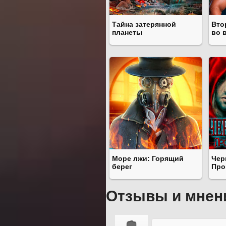
Тайна затерянной
Вто
планеты
во 
Море лжи: Горящий
Чер
берег
Про
Отзывы и мнен