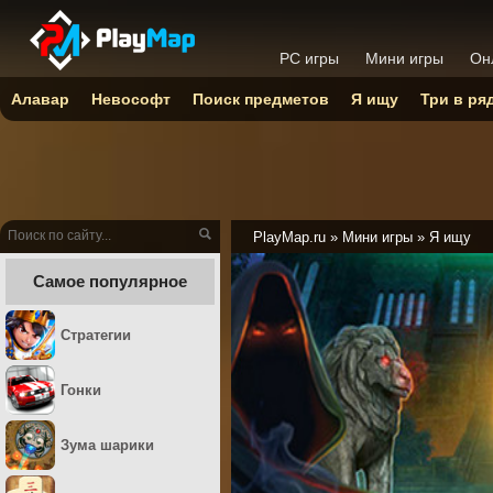
PC игры
Мини игры
Он
Алавар
Невософт
Поиск предметов
Я ищу
Три в ря
PlayMap.ru
»
Мини игры
»
Я ищу
Самое популярное
Стратегии
Гонки
Зума шарики