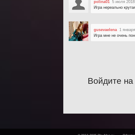
polina01
5 июля 2018
Игра нереально крута
gusevaelena
1 января
Игра мне не очень по
Войдите на 