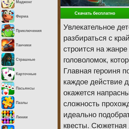
Маджонг
Скачать бесплатно
Ферма
Увлекательное дет
Приключения
разбираться с кра
Танчики
строится на жанре
головоломок, кото
Страшные
Главная героиня п
Карточные
каждое действие д
Пасьянсы
окажется напрасны
сложность прохожд
Пазлы
идеально подобра
Линии
квесты. Сюжетная 