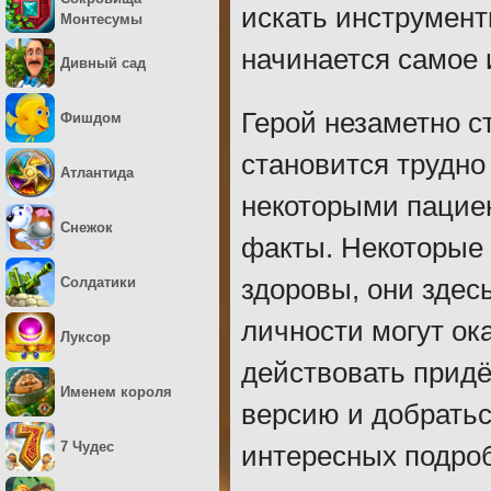
искать инструмент
Монтесумы
начинается самое 
Дивный сад
Герой незаметно с
Фишдом
становится трудно
Атлантида
некоторыми пациен
Снежок
факты. Некоторые
Солдатики
здоровы, они здес
личности могут ок
Луксор
действовать придё
Именем короля
версию и добратьс
7 Чудес
интересных подро