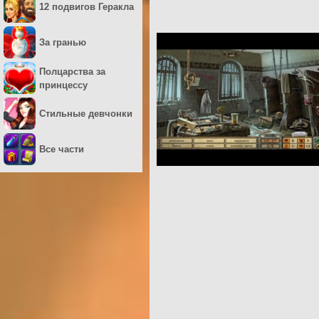
12 подвигов Геракла
За гранью
Полцарства за
принцессу
Стильные девчонки
Все части