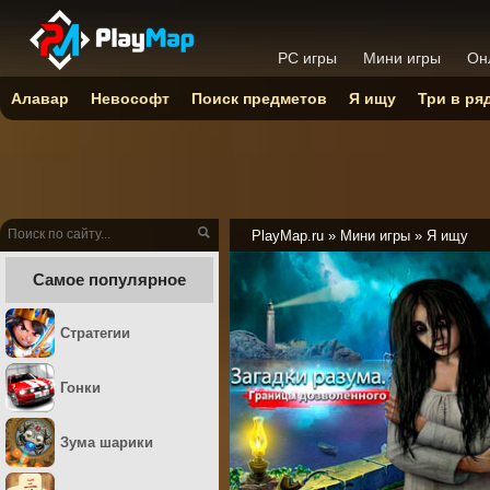
PC игры
Мини игры
Он
Алавар
Невософт
Поиск предметов
Я ищу
Три в ря
PlayMap.ru
»
Мини игры
»
Я ищу
Самое популярное
Стратегии
Гонки
Зума шарики