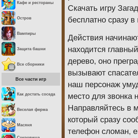
Кафе и рестораны
Скачать игру Зага
бесплатно сразу в
Остров
Вампиры
Действия начинают
находится главный
Защита башни
дерево, оно прегр
Все сборники
вызывают спасате
Все части игр
наш персонаж уму
Как достать соседа
место для звонка 
Направляйтесь в м
Веселая ферма
который сразу со
Масяня
телефон сломан, е
Сокровища