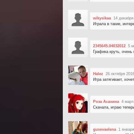
wikysikaa
14 декабря
Играла в такие, интер
2345645.04032012
5 м
Графика круть, очень
Halez
26 октября 2016
Игра затягивает, хоче
Роза Асахина
4 март
Скачала, играю теперь
gusevaelena
1 января