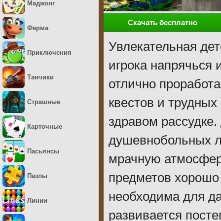
Маджонг
Скачать бесплатно
Ферма
Увлекательная дет
Приключения
игрока напрячься 
Танчики
отлично проработа
квестов и трудных 
Страшные
здравом рассудке.
Карточные
душевнобольных лю
Пасьянсы
мрачную атмосферу
предметов хорошо
Пазлы
необходима для д
Линии
развивается посте