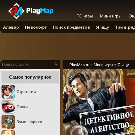
PC игры
Мини игры
Он
Алавар
Невософт
Поиск предметов
Я ищу
Три в ря
PlayMap.ru
»
Мини игры
»
Я ищу
Самое популярное
Стратегии
Гонки
Зума шарики