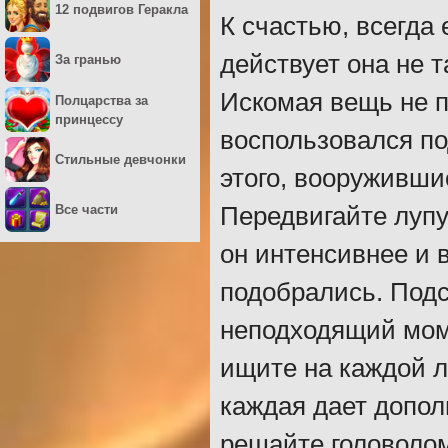
12 подвигов Геракла
К счастью, всегда 
действует она не т
За гранью
Искомая вещь не по
Полцарства за
принцессу
воспользовался по
Стильные девчонки
этого, вооруживши
Все части
Передвигайте лупу
он интенсивнее и 
подобрались. Подс
неподходящий моме
ищите на каждой л
каждая дает допол
решайте головолом