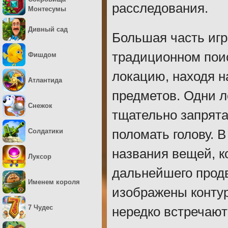
расследования.
Монтесумы
Дивный сад
Большая часть игр
традиционном поис
Фишдом
локацию, находя н
Атлантида
предметов. Одни л
Снежок
тщательно запрята
Солдатики
поломать голову. 
названия вещей, к
Луксор
дальнейшего прод
Именем короля
изображены контур
7 Чудес
нередко встречаютс