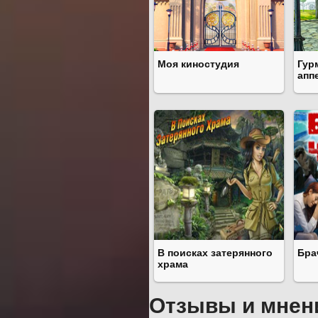
Моя киностудия
Гур
апп
В поисках затерянного
Бра
храма
Отзывы и мнен