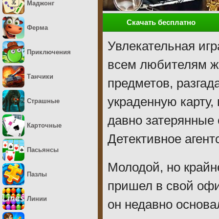
Маджонг
Скачать бесплатно
Ферма
Увлекательная игр
Приключения
всем любителям жа
Танчики
предметов, разгад
украденную карту, 
Страшные
давно затерянные 
Карточные
Детективное агент
Пасьянсы
Молодой, но край
Пазлы
пришел в свой оф
Линии
он недавно основа