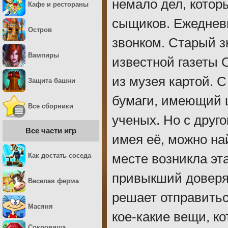
немало дел, котор
Кафе и рестораны
сыщиков. Ежеднев
Остров
звонком. Старый 
Вампиры
известной газеты 
из музея картой. С
Защита башни
бумаги, имеющий ц
Все сборники
ученых. Но с друго
Все части игр
имея её, можно на
Как достать соседа
месте возникла эт
привыкший доверя
Веселая ферма
решает отправитьс
Масяня
кое-какие вещи, к
Сокровища