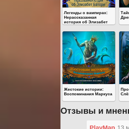
Легенды о вампирах:
Тай
Нерассказанная
Дре
история об Элизабет
Батори
Жестокие истории:
Про
Воспоминания Маркуса
Слё
Отзывы и мнен
PlayMap
13 