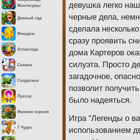
девушка легко наш
Монтесумы
черные дела, немн
Дивный сад
сделала несколько
Фишдом
сразу проявить сн
Атлантида
дома Картеров ока
силуэта. Просто д
Снежок
загадочное, опасн
Солдатики
позволит получить
Луксор
было надеяться.
Именем короля
Игра "Легенды о в
7 Чудес
использованием дв