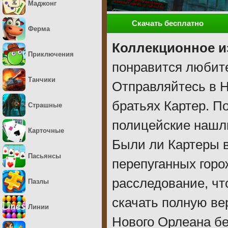
Маджонг
Скачать бесплатно
Ферма
Коллекционное и
Приключения
понравится любите
Танчики
Отправляйтесь в Н
братьях Картер. П
Страшные
полицейские нашл
Карточные
Были ли Картеры в
Пасьянсы
перепуганных горо
расследование, чт
Пазлы
скачать полную ве
Линии
Нового Орлеана бе