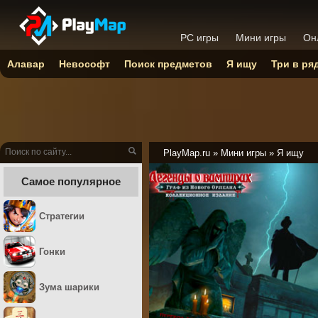
PC игры
Мини игры
Он
Алавар
Невософт
Поиск предметов
Я ищу
Три в ря
PlayMap.ru
»
Мини игры
»
Я ищу
Самое популярное
Стратегии
Гонки
Зума шарики