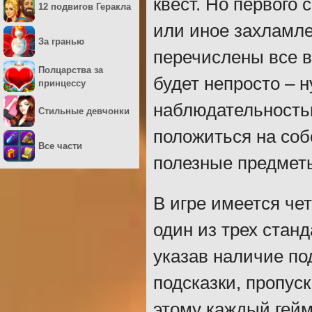
квест. Но первого
12 подвигов Геракла
или иное захламле
За гранью
перечислены все в
Полцарства за
будет непросто –
принцессу
наблюдательность
Стильные девчонки
положиться на со
Все части
полезные предмет
В игре имеется ч
один из трех стан
указав наличие по
подсказки, пропуск
этому каждый гейм