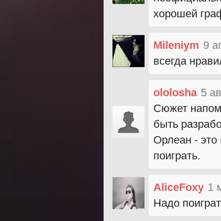
хорошей гра
Mileniym
9 а
всегда нрави
ololosha
5 а
Сюжет напоми
быть разрабо
Орлеан - это
поиграть.
AliceFoxy
1 
Надо поиграт