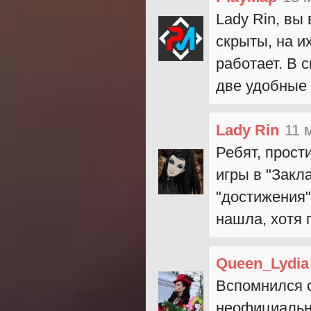
Lady Rin, вы
скрыты, на и
работает. В 
две удобные
Lady Rin
11 
Ребят, прости
игры в "Закл
"достижения"
нашла, хотя 
Queen_Lydia
Вспомнился с
неофициальн