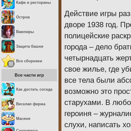
Кафе и рестораны
Действие игры раз
Остров
дворе 1938 год. Пр
Вампиры
полицейские раскр
города – дело брат
Защита башни
четырнадцать жер
Все сборники
свое жилье, где у
Все части игр
все тела были аб
Как достать соседа
возможно это про
старухами. В люб
Веселая ферма
героиня – журнали
Масяня
слухи, написать х
Сокровища