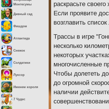
раскрасьте своего 
Монтесумы
Если проявите дос
Дивный сад
возглавить список
Фишдом
Трассы в игре "Го
Атлантида
несколько километ
Снежок
некоторых участка
Солдатики
многочисленные пр
Чтобы долететь до
Луксор
до огромной скоро
Именем короля
наличии действит
7 Чудес
совершенствование