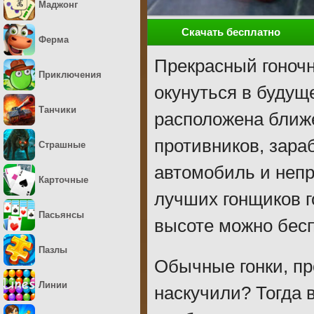
Маджонг
Скачать бесплатно
Ферма
Прекрасный гоночн
Приключения
окунуться в будуще
Танчики
расположена ближе
противников, зара
Страшные
автомобиль и непр
Карточные
лучших гонщиков г
Пасьянсы
высоте можно бесп
Пазлы
Обычные гонки, пр
Линии
наскучили? Тогда 