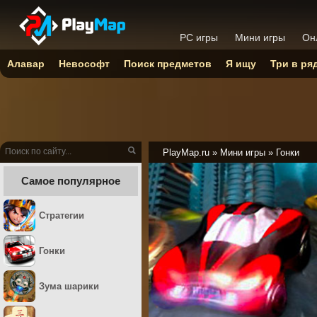
PC игры
Мини игры
Он
Алавар
Невософт
Поиск предметов
Я ищу
Три в ря
PlayMap.ru
»
Мини игры
»
Гонки
Самое популярное
Стратегии
Гонки
Зума шарики