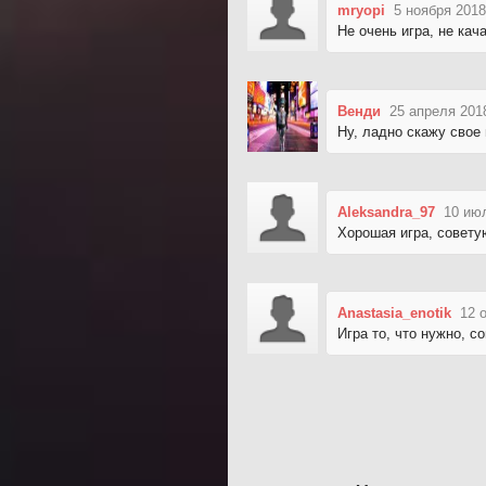
mryopi
5 ноября 2018
Не очень игра, не кача
Венди
25 апреля 201
Ну, ладно скажу свое 
Aleksandra_97
10 ию
Хорошая игра, совету
Anastasia_enotik
12 
Игра то, что нужно, с