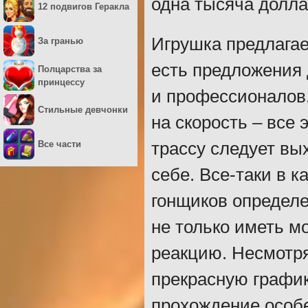
одна тысяча долла
12 подвигов Геракла
Игрушка предлагае
За гранью
есть предложения 
Полцарства за
принцессу
и профессионалов.
Стильные девчонки
на скорость – все 
Все части
трассу следует вы
себе. Все-таки в к
гонщиков определе
не только иметь м
реакцию. Несмотря
прекрасную график
прохождение особ