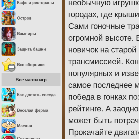
необычную игрушку
Кафе и рестораны
городах, где крыш
Остров
Сами гоночные тра
Вампиры
огромной высоте. 
новичок на старой
Защита башни
трансмиссией. Кон
Все сборники
популярных и изве
Все части игр
самое последнее ме
Как достать соседа
победа в гонках по
рейтинге. А заодн
Веселая ферма
может быть потра
Масяня
Прокачайте двигат
Сокровища