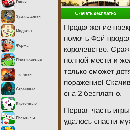
Гонки
Скачать бесплатно
Зума шарики
Продолжение прекр
Маджонг
помочь Фэй продол
Ферма
королевство. Сраж
полной мести и же
Приключения
только сможет дот
Танчики
поражение! Скачив
Страшные
сна 2 бесплатно.
Карточные
Первая часть игры
Пасьянсы
удалось спасти му