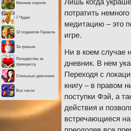
Лишь когда украше
Именем короля
потратить немного
7 Чудес
медитацию – это п
12 подвигов Геракла
игре.
За гранью
Ни в коем случае 
Полцарства за
дневник. В нем ук
принцессу
Переходя с локаци
Стильные девчонки
книгу – в правом н
Все части
поступки Фэй, а т
действия и позвол
встречающиеся на 
преодолев все пре