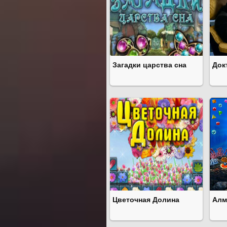
Загадки царства сна
Док
Цветочная Долина
Алм