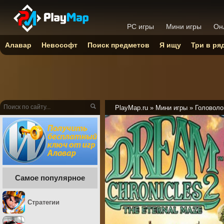
PC игры
Мини игры
Он
Алавар
Невософт
Поиск предметов
Я ищу
Три в ря
PlayMap.ru
»
Мини игры
»
Головоло
Самое популярное
Стратегии