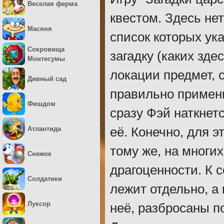
Веселая ферма
квестом. Здесь не
Масяня
список которых ука
Сокровища
загадку (каких зде
Монтесумы
локации предмет, 
Дивный сад
правильно примени
Фишдом
сразу Фэй наткнет
Атлантида
её. Конечно, для 
тому же, на многи
Снежок
драгоценности. К 
Солдатики
лежит отдельно, а
Луксор
неё, разбросаны п