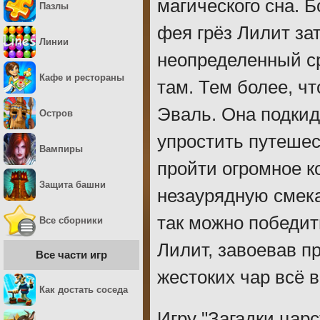
магического сна. Б
Пазлы
фея грёз Лилит за
Линии
неопределенный ср
Кафе и рестораны
там. Тем более, ч
Эваль. Она подкид
Остров
упростить путешес
Вампиры
пройти огромное к
Защита башни
незаурядную смека
так можно победит
Все сборники
Лилит, завоевав п
Все части игр
жестоких чар всё 
Как достать соседа
Игру "Загадки цар