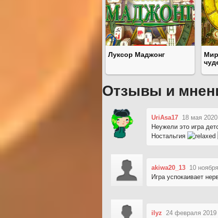
Луксор Маджонг
Мир
чуд
Отзывы и мнен
UriAsa17
18 мая 2020
Неужели это игра дет
Ностальгия
akiwa20_13
10 ноября
Игра успокаивает нерв
ilyz
24 февраля 2019 