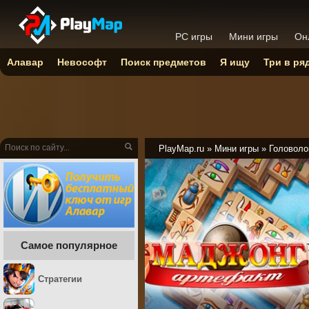
PC игры
Мини игры
Он
Алавар
Невософт
Поиск предметов
Я ищу
Три в ря
PlayMap.ru
»
Мини игры
»
Головоло
Самое популярное
Стратегии