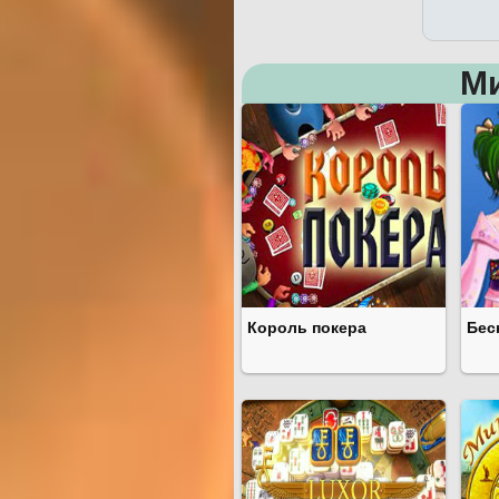
М
Король покера
Бес