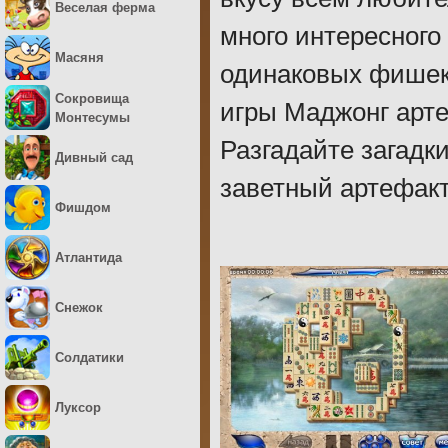
Веселая ферма
много интересного 
Масяня
одинаковых фишек
Сокровища
игры Маджонг арте
Монтесумы
Разгадайте загадк
Дивный сад
заветный артефакт
Фишдом
Атлантида
Снежок
Солдатики
Луксор