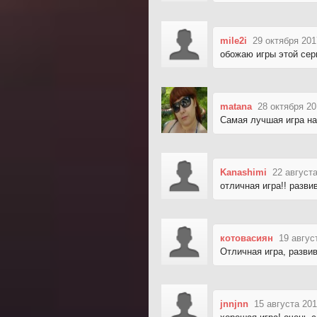
mile2i
29 октября 201
обожаю игры этой сер
matana
28 октября 20
Самая лучшая игра на
Kanashimi
22 августа
отличная игра!! разв
котовасиян
19 авгус
Отличная игра, разви
jnnjnn
15 августа 201