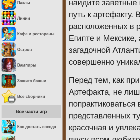
найдите заветные 
Пазлы
путь к артефакту.
Линии
расположенных в р
Кафе и рестораны
Египте и Мексике,
загадочной Атлант
Остров
совершенно уника
Вампиры
Перед тем, как при
Защита башни
Артефакта, не ли
Все сборники
попрактиковаться 
Все части игр
представленных ту
красочная и увлек
Как достать соседа
вкусу всем любите