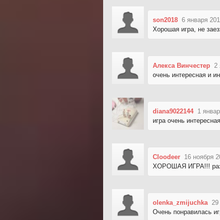
son2018
6 января 201
Хорошая игра, не зае
Алекса Винчестер
2
очень интересная и и
diana9022144
1 январ
игра очень интересна
Cloodeer
16 ноября 2
ХОРОШАЯ ИГРА!!! раз
olenka_zmijuchka
29
Очень понравилась иг