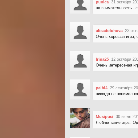
punica
31 октября 20
на внимательность - са
alisadolohova
23 окт
Очень хорошая игра, 
Irina25
12 октября 20
Очень интересеная иг
palbl4
29 сентября 20
никогда не понимал как
Musipusi
30 июля 20
Люблю такие игры. Од