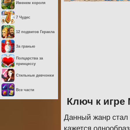
Именем короля
7 Чудес
12 подвигов Геракла
За гранью
Полцарства за
принцессу
Стильные девчонки
Все части
Ключ к игре
Данный жанр стал 
кажется однообраз