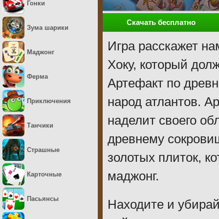
Гонки
Скачать бесплатно
Зума шарики
Игра расскажет на
Маджонг
Хоку, который дол
Ферма
Артефакт по древн
народ атлантов. А
Приключения
наделит своего обл
Танчики
древнему сокровищ
Страшные
золотых плиток, к
маджонг.
Карточные
Пасьянсы
Находите и убирай