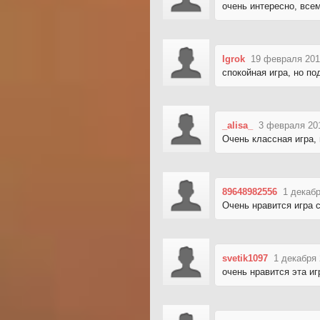
очень интересно, все
Igrok
19 февраля 201
спокойная игра, но п
_alisa_
3 февраля 20
Очень классная игра,
89648982556
1 декабр
Очень нравится игра 
svetik1097
1 декабря 
очень нравится эта иг