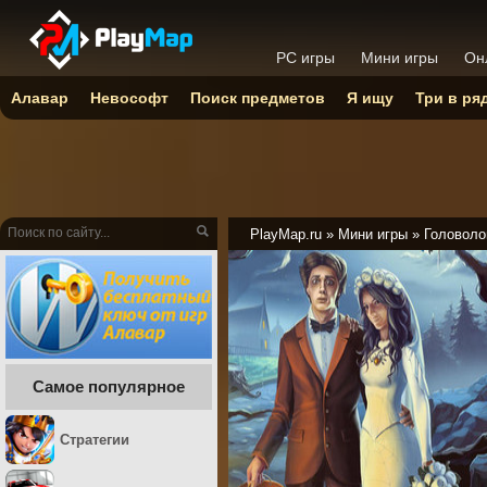
PC игры
Мини игры
Он
Алавар
Невософт
Поиск предметов
Я ищу
Три в ря
PlayMap.ru
»
Мини игры
»
Головоло
Самое популярное
Стратегии