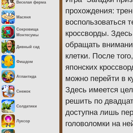
Веселая ферма
прохождения: трен
Масяня
воспользоваться т
Сокровища
кроссворды. Здесь
Монтесумы
обращать внимание
Дивный сад
клетки. После того
Фишдом
японских кроссворд
Атлантида
можно перейти в к
Здесь имеется цел
Снежок
решить по двадцат
Солдатики
доступна лишь пер
Луксор
головоломки на не