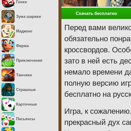
Гонки
Скачать бесплатно
Зума шарики
Перед вами велико
Маджонг
обязательно понр
Ферма
кроссвордов. Особ
зато в ней есть д
Приключения
немало времени да
Танчики
полную версию игр
Страшные
бесплатно на русс
Карточные
Игра, к сожалению,
Пасьянсы
прекрасный дух са