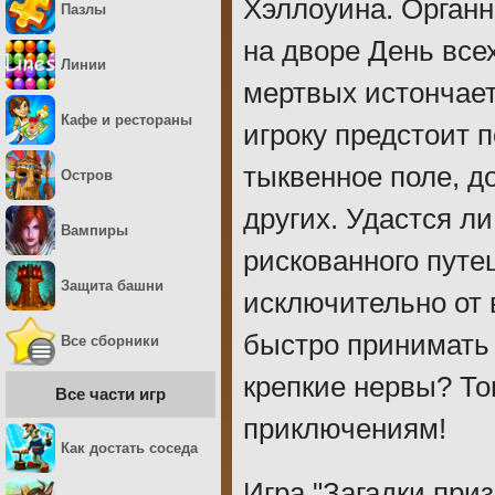
Хэллоуина. Органн
Пазлы
на дворе День все
Линии
мертвых истончает
Кафе и рестораны
игроку предстоит 
тыквенное поле, д
Остров
других. Удастся ли
Вампиры
рискованного пут
Защита башни
исключительно от 
быстро принимать 
Все сборники
крепкие нервы? То
Все части игр
приключениям!
Как достать соседа
Игра "Загадки приз