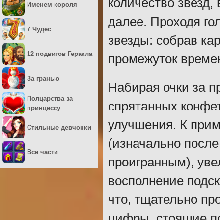
количество звезд,
Именем короля
далее. Проходя го
7 Чудес
звезды: собрав ка
12 подвигов Геракла
промежуток времен
За гранью
Набирая очки за п
Полцарства за
спрятанных конфет
принцессу
улучшения. К прим
Стильные девчонки
(изначально после
Все части
проигранным), уве
восполнение подск
что, тщательно пр
цифры, стоящие по