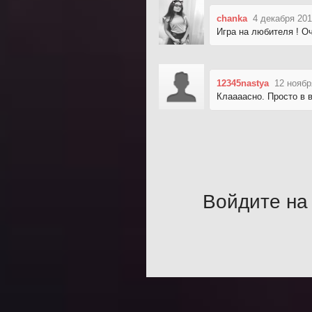
chanka
4 декабря 201
Игра на любителя ! О
12345nastya
12 ноябр
Клаааасно. Просто в в
Войдите на 