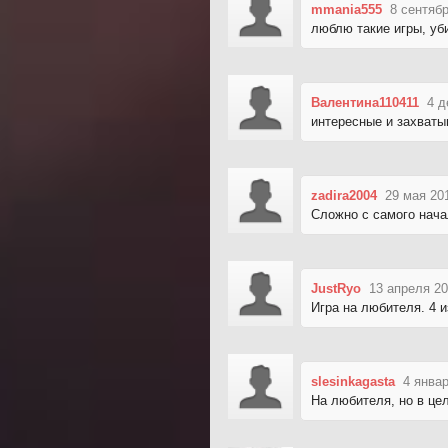
mmania555
8 сентябр
люблю такие игры, уб
Валентина110411
4 д
интересные и захваты
zadira2004
29 мая 20
Сложно с самого начал
JustRyo
13 апреля 20
Игра на любителя. 4 и
slesinkagasta
4 январ
На любителя, но в це