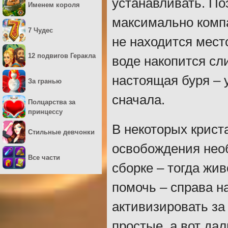
устанавливать. По
Именем короля
максимально компа
7 Чудес
не находится место
12 подвигов Геракла
воде накопится сл
настоящая буря – 
За гранью
сначала.
Полцарства за
принцессу
В некоторых крист
Стильные девчонки
освобождения нео
Все части
сборке – тогда жи
помочь – справа н
активизировать з
простые, а вот да