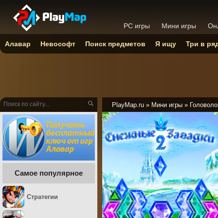
PC игры
Мини игры
Он
Алавар
Невософт
Поиск предметов
Я ищу
Три в ря
PlayMap.ru
»
Мини игры
»
Головоло
Самое популярное
Стратегии