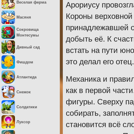
Веселая ферма
Арориусу провозгл
Короны верховной 
Масяня
принадлежавшей от
Сокровища
Монтесумы
добыть её. К счас
Дивный сад
встать на пути юно
это делал его отец.
Фишдом
Атлантида
Механика и правил
как в первой част
Снежок
фигуры. Сверху па
Солдатики
собирать, заполня
Луксор
становится всё сл