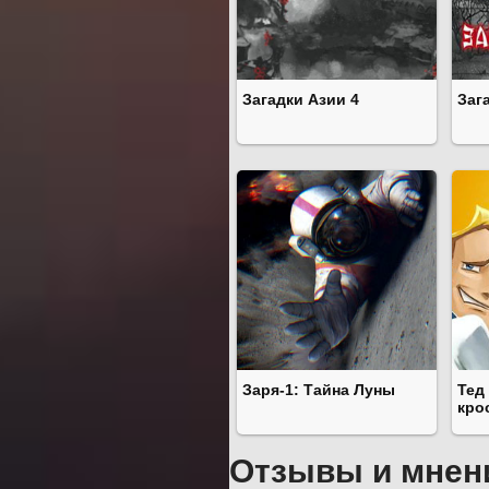
Загадки Азии 4
Заг
Заря-1: Тайна Луны
Тед
кро
Отзывы и мнен