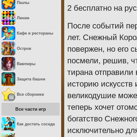
Пазлы
2 бесплатно на рус
Линии
После событий пе
Кафе и рестораны
лет. Снежный Коро
повержен, но его 
Остров
посмели, решив, чт
Вампиры
тирана отправили 
Защита башни
историю искусств 
великодушие може
Все сборники
теперь хочет отомс
Все части игр
богатство Снежног
Как достать соседа
исключительно для