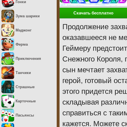
Гонки
Скачать бесплатно
Зума шарики
Продолжение захв
Маджонг
оказавшееся не ме
Ферма
Геймеру предстоит
Снежного Короля, 
Приключения
сын мечтает захва
Танчики
герой, готовый ос
Страшные
этого придется ре
складывая различ
Карточные
справиться с таки
Пасьянсы
кажется. Можете с