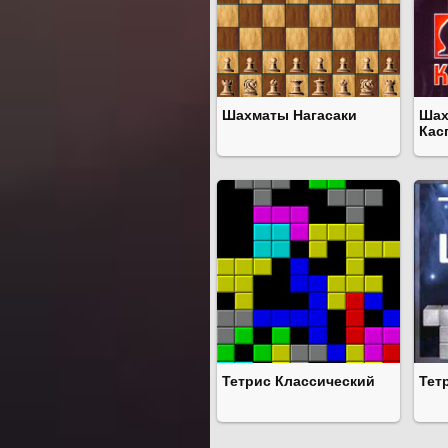
Шахматы Нагасаки
Шах
Кас
Тетрис Классический
Тет