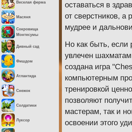
Веселая ферма
оставаться в здрав
от сверстников, а 
Масяня
мудрее и дальнови
Сокровища
Монтесумы
Но как быть, если
Дивный сад
увлечен шахматами
Фишдом
создана игра "Ches
Атлантида
компьютерным прот
тренировкой ценно
Снежок
позволяют получит
Солдатики
мастерам, так и н
Луксор
освоении этого уд