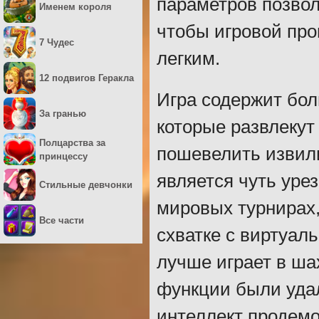
параметров позвол
Именем короля
чтобы игровой про
7 Чудес
легким.
12 подвигов Геракла
Игра содержит бо
За гранью
которые развлеку
Полцарства за
пошевелить извили
принцессу
является чуть уре
Стильные девчонки
мировых турнирах,
Все части
схватке с виртуал
лучше играет в ша
функции были уда
интеллект продемо