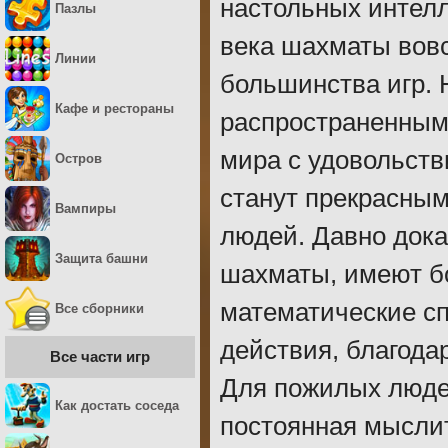
настольных интел
Пазлы
века шахматы вовс
Линии
большинства игр. 
Кафе и рестораны
распространенным
мира с удовольств
Остров
станут прекрасным
Вампиры
людей. Давно дока
Защита башни
шахматы, имеют б
математические с
Все сборники
действия, благода
Все части игр
Для пожилых люде
Как достать соседа
постоянная мысли