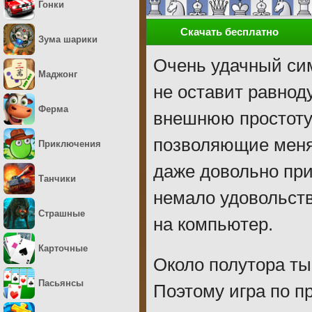
Гонки
Скачать бесплатно
Зума шарики
Очень удачный си
Маджонг
не оставит равнод
Ферма
внешнюю простоту,
позволяющие менят
Приключения
даже довольно пр
Танчики
немало удовольств
Страшные
на компьютер.
Карточные
Около полутора ты
Пасьянсы
Поэтому игра по п