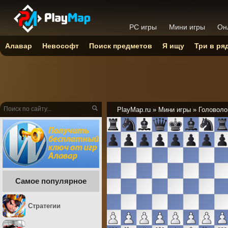
PC игры
Мини игры
Он
Алавар
Невософт
Поиск предметов
Я ищу
Три в ря
PlayMap.ru
»
Мини игры
»
Головоло
Самое популярное
Стратегии