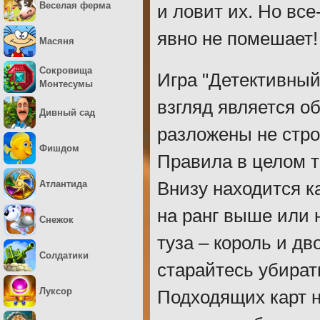
Веселая ферма
и ловит их. Но вс
явно не помешает!
Масяня
Сокровища
Игра "Детективный
Монтесумы
взгляд является о
Дивный сад
разложены не стр
Фишдом
Правила в целом т
Атлантида
Внизу находится ка
на ранг выше или 
Снежок
туза – король и дв
Солдатики
старайтесь убирать
Луксор
Подходящих карт н