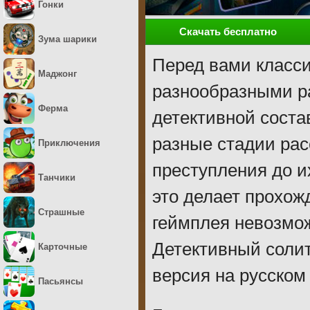
Гонки
Скачать бесплатно
Зума шарики
Перед вами класси
Маджонг
разнообразными р
Ферма
детективной соста
разные стадии рас
Приключения
преступления до и
Танчики
это делает прохож
Страшные
геймплея невозмож
Детективный солит
Карточные
версия на русском
Пасьянсы