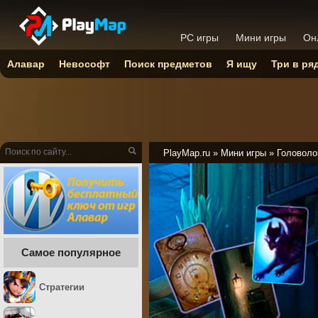
PC игры
Мини игры
Он
Алавар
Невософт
Поиск предметов
Я ищу
Три в ря
PlayMap.ru
»
Мини игры
»
Головоло
Самое популярное
Стратегии