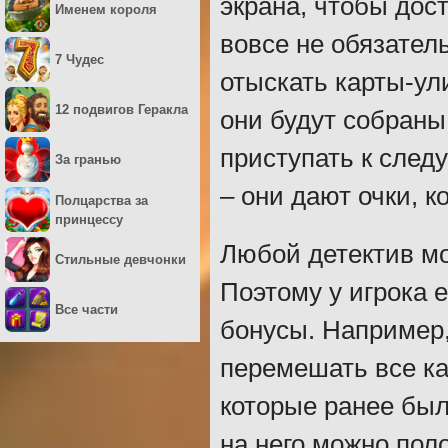
экрана, чтобы дос
Именем короля
вовсе не обязатель
7 Чудес
отыскать карты-ул
12 подвигов Геракла
они будут собраны
приступать к след
За гранью
– они дают очки, 
Полцарства за
принцессу
Любой детектив мо
Стильные девчонки
Поэтому у игрока 
Все части
бонусы. Например
перемешать все ка
которые ранее был
на него можно пол