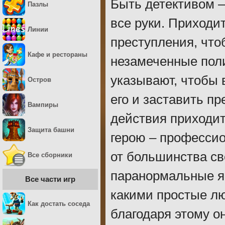
Быть детективом –
Пазлы
все руки. Приходи
Линии
преступления, что
Кафе и рестораны
незамеченные поли
указывают, чтобы 
Остров
его и заставить п
Вампиры
действия приходи
Защита башни
герою – профессио
от большинства сво
Все сборники
паранормальные яв
Все части игр
какими простые лю
Как достать соседа
благодаря этому о