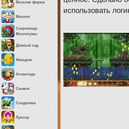
Веселая ферма
использовать логи
Масяня
Сокровища
Монтесумы
Дивный сад
Фишдом
Атлантида
Снежок
Солдатики
Луксор