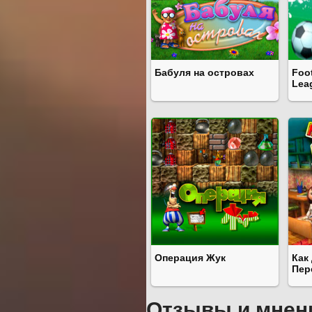
Бабуля на островах
Foot
Lea
Операция Жук
Как
Пер
Отзывы и мнен