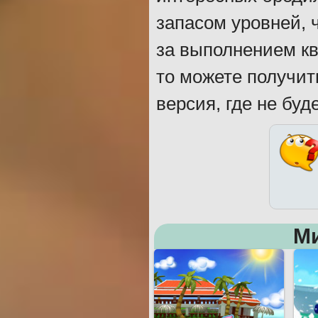
запасом уровней, 
за выполнением кв
то можете получит
версия, где не буд
М