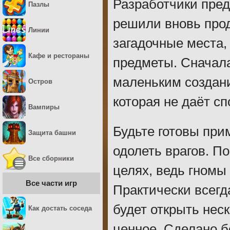
Разработчики пред
Пазлы
решили вновь прод
Линии
загадочные места, 
Кафе и рестораны
предметы. Сначала
маленьким создани
Остров
которая не даёт сп
Вампиры
Будьте готовы при
Защита башни
одолеть врагов. П
Все сборники
целях, ведь гномы
Все части игр
Практически всегд
будет открыть нес
Как достать соседа
ценное. Сделано б