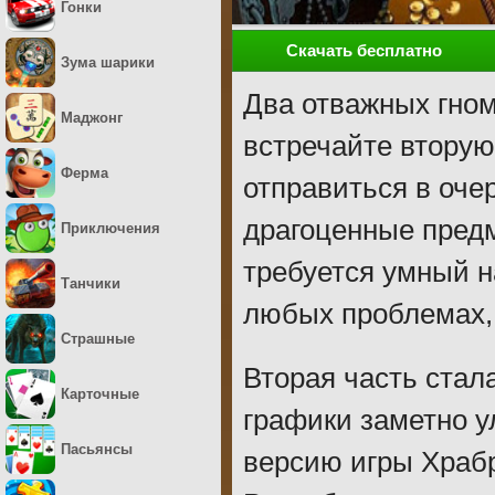
Гонки
Скачать бесплатно
Зума шарики
Два отважных гном
Маджонг
встречайте вторую
Ферма
отправиться в оче
драгоценные пред
Приключения
требуется умный н
Танчики
любых проблемах, 
Страшные
Вторая часть стал
Карточные
графики заметно у
Пасьянсы
версию игры Храбр