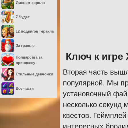
Именем короля
7 Чудес
12 подвигов Геракла
За гранью
Ключ к игре
Полцарства за
принцессу
Вторая часть вышл
Стильные девчонки
популярной. Мы пр
Все части
установочный файл
несколько секунд 
квестов. Геймплей
интересных броди