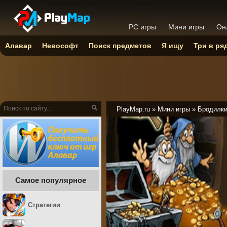
PC игры
Мини игры
Он
Алавар
Невософт
Поиск предметов
Я ищу
Три в ря
PlayMap.ru
»
Мини игры
»
Бродилк
Самое популярное
Стратегии