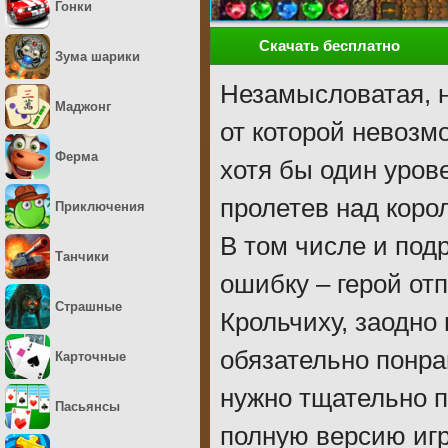
Гонки
Скачать бесплатно
Зума шарики
Незамысловатая, н
Маджонг
от которой невозм
Ферма
хотя бы один урове
пролетев над коро
Приключения
В том числе и под
Танчики
ошибку – герой от
Страшные
Крольчиху, заодно
обязательно понра
Карточные
нужно тщательно п
Пасьянсы
полную версию иг