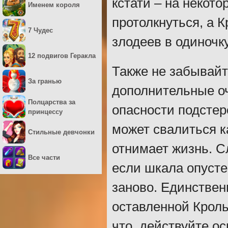
кстати – на некото
Именем короля
протолкнуться, а К
7 Чудес
злодеев в одиночку
12 подвигов Геракла
Также не забывайт
За гранью
дополнительные оч
Полцарства за
опасности подстер
принцессу
может свалиться к
Стильные девчонки
отнимает жизнь. С
Все части
если шкала опусте
заново. Единствен
оставленной Крольч
что, действуйте о