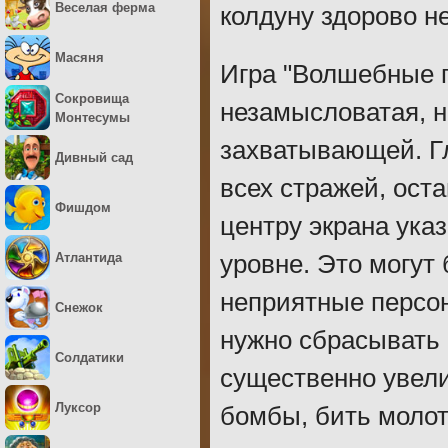
Веселая ферма
колдуну здорово н
Масяня
Игра "Волшебные 
Сокровища
незамысловатая, н
Монтесумы
захватывающей. Гл
Дивный сад
всех стражей, ост
Фишдом
центру экрана ука
Атлантида
уровне. Это могут
неприятные персо
Снежок
нужно сбрасывать 
Солдатики
существенно увели
Луксор
бомбы, бить молот