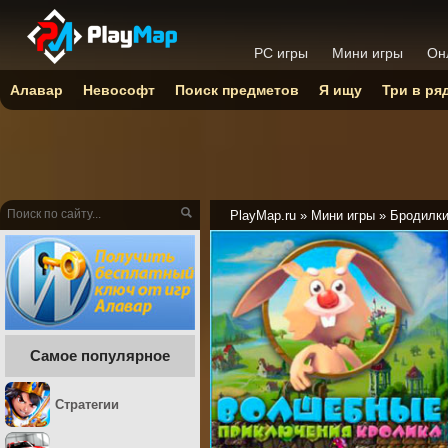
PC игры
Мини игры
Он
Алавар
Невософт
Поиск предметов
Я ищу
Три в ря
PlayMap.ru
»
Мини игры
»
Бродилк
Самое популярное
Стратегии