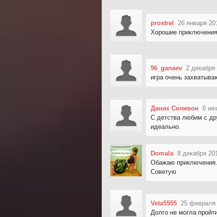
prostrel
26 января 20
Хорошие приключения,
96_ganaev
2 декабря 
игра очень захватыв
Даник Селивон
6 ию
С детства любим с дру
идеально.
Domala
8 декабря 20
Обажаю приключения.
Советую
Veta5555
25 февраля 
Долго не могла пройти