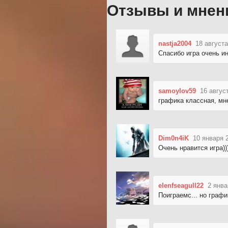
Отзывы и мнен
nastja2004
18 августа
Спасибо игра очень и
samoylov59
16 авгус
графика классная, мн
Dim0n4iK
10 января 
Очень нравится игра))))))
elenfseagull22
2 янва
Поиграемс... но графи