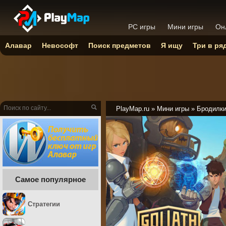
PC игры
Мини игры
Он
Алавар
Невософт
Поиск предметов
Я ищу
Три в ря
PlayMap.ru
»
Мини игры
»
Бродилк
Самое популярное
Стратегии