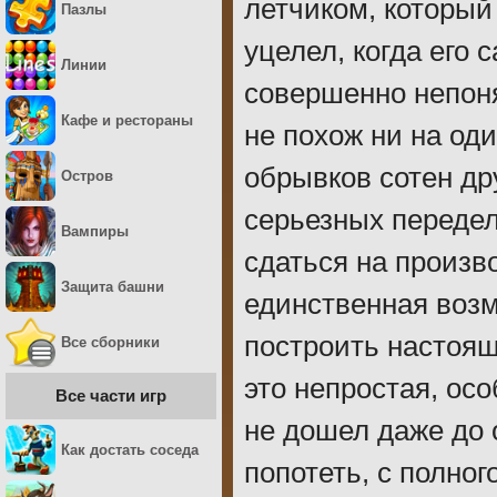
летчиком, который
Пазлы
уцелел, когда его 
Линии
совершенно непоня
Кафе и рестораны
не похож ни на оди
обрывков сотен др
Остров
серьезных переделк
Вампиры
сдаться на произв
Защита башни
единственная возм
построить настоящ
Все сборники
это непростая, осо
Все части игр
не дошел даже до 
Как достать соседа
попотеть, с полно