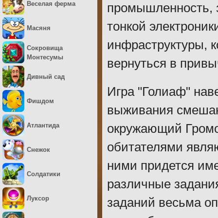
Веселая ферма
промышленность, 
тонкой электроник
Масяня
инфраструктуры, к
Сокровища
Монтесумы
вернуться в прив
Дивный сад
Игра "Голиаф" на
Фишдом
выживания смешан
Атлантида
окружающий Громо
обитателями явля
Снежок
ними придется име
Солдатики
различные задания
Луксор
заданий весьма о