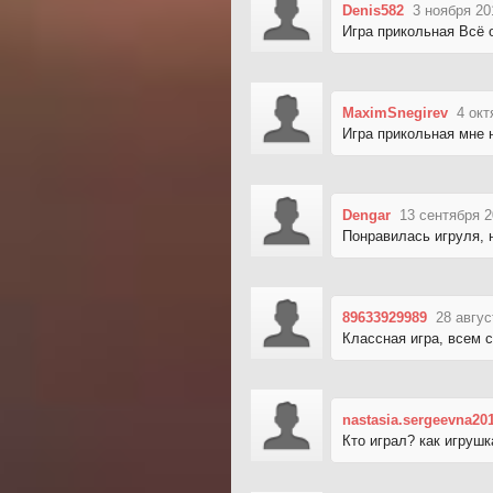
Denis582
3 ноября 20
Игра прикольная Всё 
MaximSnegirev
4 окт
Игра прикольная мне
Dengar
13 сентября 2
Понравилась игруля, н
89633929989
28 авгус
Классная игра, всем 
nastasia.sergeevna20
Кто играл? как игрушк