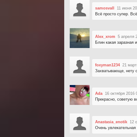
samosvall
11 июня 20
Всё просто супер. Вс
Alex_xrom
5 апреля 
Блин какая заразная и
foxyman1234
21 март
Захватывающе, нету 
Ada
16 октября 2016 
Прекрасно, советую в
Anastasia_enotik
12 
Очень увлекательная 