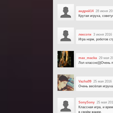
андрей14
28 июня 20
Крутая игруха, совет
лексоти
3 июня 2016 
Игра норм, роботов ст
max_macka
29 мая 2
Лол классно)))Очень 
Vazha99
25 мая 2016 
Очень весёлая игруха
SonySony
25 мая 201
Классная игра, и вре
в своём жанре.