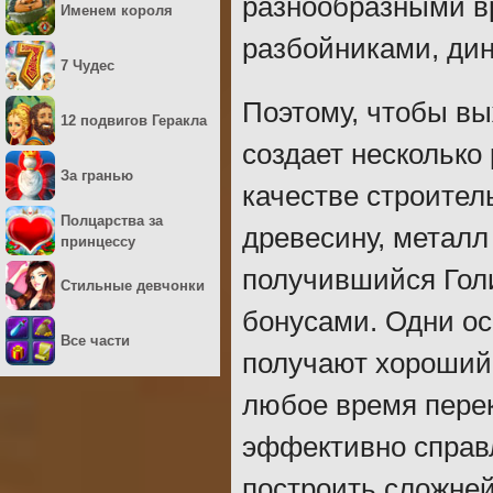
разнообразными вр
Именем короля
разбойниками, дин
7 Чудес
Поэтому, чтобы вы
12 подвигов Геракла
создает несколько
За гранью
качестве строител
Полцарства за
древесину, металл
принцессу
получившийся Гол
Стильные девчонки
бонусами. Одни ос
Все части
получают хороший 
любое время перек
эффективно справл
построить сложне