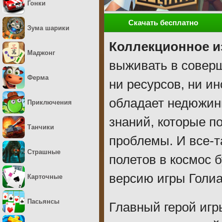
Гонки
Скачать бесплатно
Зума шарики
Коллекционное и
Маджонг
выживать в совер
Ферма
ни ресурсов, ни и
обладает недюжин
Приключения
знаний, которые п
Танчики
проблемы. И все-та
Страшные
полетов в космос 
версию игры Голиа
Карточные
Пасьянсы
Главный герой игр