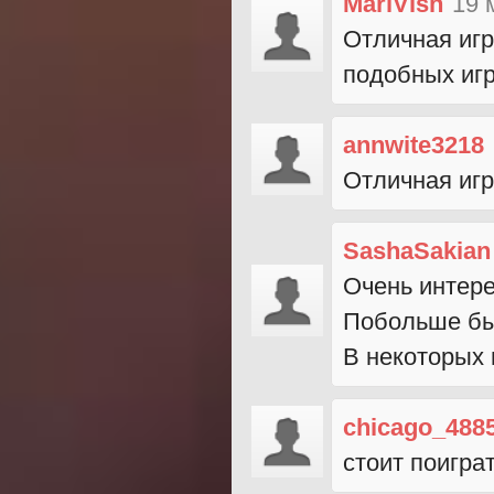
MariVish
19 
Отличная игр
подобных игр
annwite3218
Отличная игр
SashaSakian
Очень интере
Побольше бы
В некоторых 
chicago_488
стоит поиграт