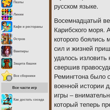
Пазлы
русском языке.
Линии
Восемнадцатый век
Кафе и рестораны
Карибского моря. 
которого боялись 
Остров
сил и жизней приш
Вампиры
удалось изловить н
Защита башни
свершив правосуди
Ремингтона было о
Все сборники
военной истории д
Все части игр
игры – внимательн
Как достать соседа
который теперь пр