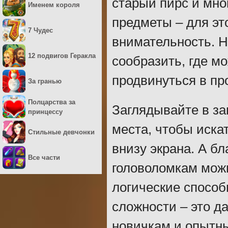
старый пирс и мно
Именем короля
предметы – для эт
7 Чудес
внимательность. Н
12 подвигов Геракла
сообразить, где м
продвинуться в пр
За гранью
Полцарства за
Заглядывайте в за
принцессу
места, чтобы иска
Стильные девчонки
внизу экрана. А б
Все части
головоломкам можн
логические способ
сложности – это д
новичкам и опытн