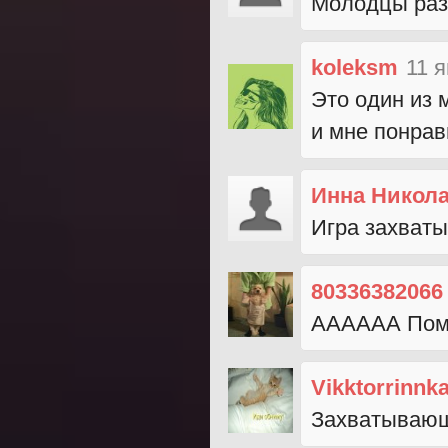
Молодцы разр
koleksm
11 
Это один из 
и мне понрав
Инна Никол
Игра захваты
80336382066
АААААА Помоги
Vikktorrinnk
Захватывающа