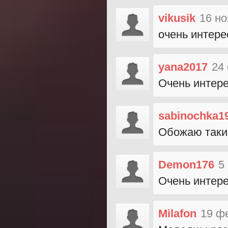
vikusik
16 но
очень интере
yana2017
24
Очень интер
sabinochka1
Обожаю такие
Demon176
5
Очень интер
Milafon
19 ф