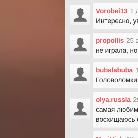
Vorobei13
1 
Интересно, у
propollis
25 
не играла, н
bubalabuba
Головоломки 
olya.russia
2
самая любима
восхищаюсь 