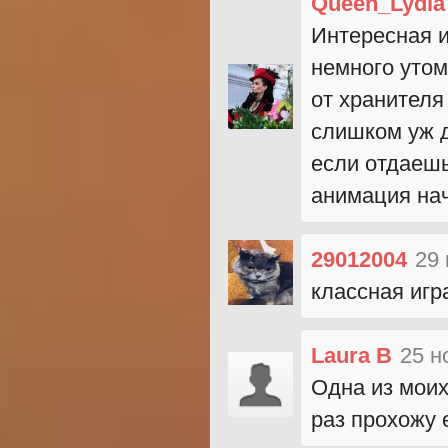
Queen_Lydia
Интересная и
немного уто
от хранителя 
слишком уж д
если отдаешь
анимация нач
29012004
29 
классная игра
Laura B
25 н
Одна из моих
раз прохожу 