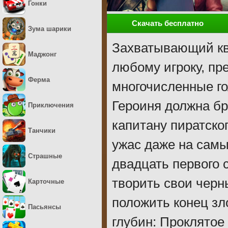
Гонки
Скачать бесплатно
Зума шарики
Захватывающий кве
Маджонг
любому игроку, пр
Ферма
многочисленные го
Героиня должна бр
Приключения
капитану пиратског
Танчики
ужас даже на самы
Страшные
двадцать первого 
творить свои черн
Карточные
положить конец з
Пасьянсы
глубин: Проклятое