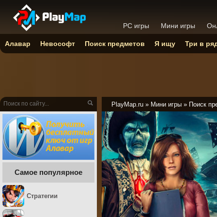
PC игры
Мини игры
Он
Алавар
Невософт
Поиск предметов
Я ищу
Три в ря
PlayMap.ru
»
Мини игры
»
Поиск пр
Самое популярное
Стратегии