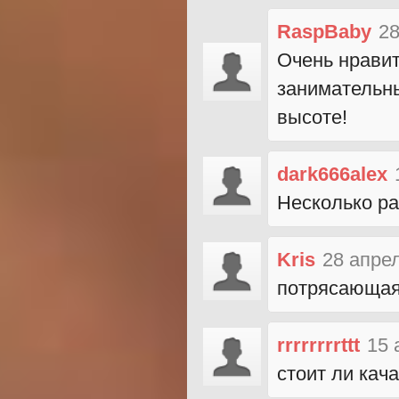
RaspBaby
28
Очень нравит
занимательны
высоте!
dark666alex
Несколько ра
Kris
28 апре
потрясающая 
rrrrrrrrttt
15 
стоит ли кача