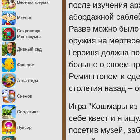
Веселая ферма
после изучения ар
абордажной саблей
Масяня
Разве можно было
Сокровища
Монтесумы
оружия на мертвое
Дивный сад
Героиня должна по
больше о своем вр
Фишдом
Ремингтоном и сде
Атлантида
столетия назад – 
Снежок
Игра "Кошмары из 
Солдатики
себе квест и я ищ
Луксор
посетив музей, за