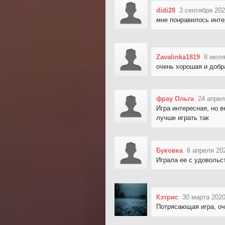
didi28
3 сентября 202
мне понравилось инте
Zavalinka1819
8 июля
очень хорошая и добр
фрау Ольга
24 апрел
Игра интересная, но 
лучше играть так
Буковка
6 апреля 20
Играла ее с удовольс
Кэтрис
30 марта 2020
Потрясающая игра, оч