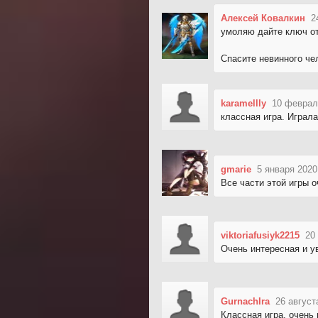
Алексей Ковалкин
2
умоляю дайте ключ от 
Спасите невинного чел
karamellly
10 феврал
классная игра. Играла
gmarie
5 января 2020
Все части этой игры 
viktoriafusiyk2215
20
Очень интересная и у
GurnachIra
26 август
Классная игра, очень