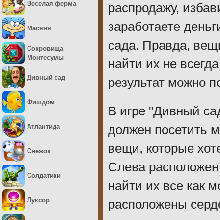
Веселая ферма
распродажу, избав
заработаете деньг
Масяня
сада. Правда, вещ
Сокровища
Монтесумы
найти их не всегд
Дивный сад
результат можно п
Фишдом
В игре "Дивный са
Атлантида
должен посетить м
вещи, которые хот
Снежок
Слева расположен
Солдатики
найти их все как 
Луксор
расположены серде