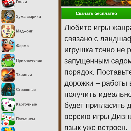
Гонки
Скачать бесплатно
Зума шарики
Любите игры жанра
Маджонг
связано с ландша
Ферма
игрушка точно не 
запущенным садом
Приключения
порядок. Поставьт
Танчики
дорожки – работы 
Страшные
получить идеально
будет пригласить 
Карточные
версию игры Дивны
Пасьянсы
язык уже встроен.