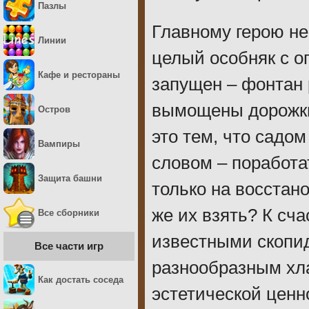
Пазлы
Главному герою не
Линии
целый особняк с о
Кафе и рестораны
запущен – фонтан р
вымощены дорожки,
Остров
это тем, что садо
Вампиры
словом – поработа
Защита башни
только на восстано
же их взять? К сч
Все сборники
известными скопи
Все части игр
разнообразным хл
Как достать соседа
эстетической ценн