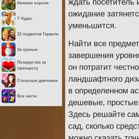
ждать посетитель 
Именем короля
ожидание затянетс
7 Чудес
уменьшится.
12 подвигов Геракла
Найти все предмет
За гранью
завершения уровня
Полцарства за
он потратит честн
принцессу
ландшафтного диз
Стильные девчонки
в определенном а
Все части
дешевые, простые,
Здесь решайте сам
сад, сколько средс
можно сказать точ