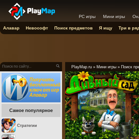
PC игры
Мини игры
Он
Алавар
Невософт
Поиск предметов
Я ищу
Три в ря
PlayMap.ru
»
Мини игры
»
Поиск пр
Самое популярное
Стратегии