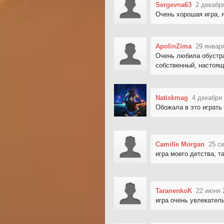
Sergevna63
2 декабр
Очень хорошая игра, 
ApolinZima
29 январ
Очень любила обустра
собственный, настоя
Natiskmag
4 декабря 
Обожала в это играть
Camille Morgan
25 с
игра моего детства, т
TaranenkoK
22 июня 
игра очень увлекател