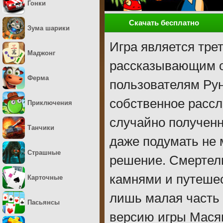
Гонки
Скачать бесплатно
Зума шарики
Игра является тре
Маджонг
рассказывающим о
Ферма
пользователям Рун
собственное рассл
Приключения
случайно полученн
Танчики
даже подумать не м
Страшные
решение. Смертель
камнями и путешес
Карточные
лишь малая часть
Пасьянсы
версию игры Масян