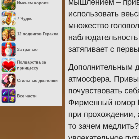
мышлением – прив
Именем короля
использовать веьс
7 Чудес
множество головол
12 подвигов Геракла
наблюдательность 
затягивает с первы
За гранью
Полцарства за
Дополнительным д
принцессу
атмосфера. Привыч
Стильные девчонки
почувствовать себ
Все части
Фирменный юмор М
при прохождении, а
то зачем медлить?
увлекательное пут