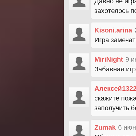
Давно не игр
захотелось п
Kisoni.arina
Игра замечат
MiriNight
9 и
Забавная игр
Алексей132
скажите пожа
заполучить б
Zumak
6 июн