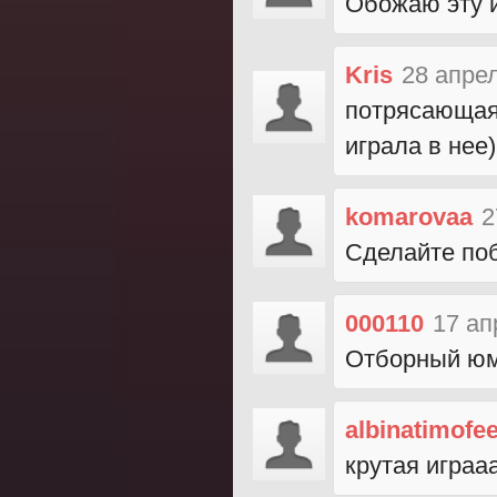
Обожаю эту и
Kris
28 апре
потрясающая 
играла в нее)
komarovaa
2
Сделайте по
000110
17 ап
Отборный юмо
albinatimofe
крутая игра