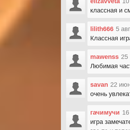
elizavveta
10
классная и с
lilith666
5 ав
Классная игр
mawenss
25
Любимая част
savan
22 июн
очень увлека
гачимучи
16
игра замечат