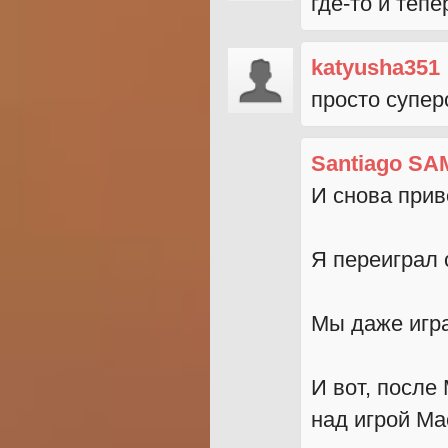
где-то и теп
katyusha351
просто супер
Santiago SA
И снова прив
Я переиграл 
Мы даже игра
И вот, после
над игрой Ма