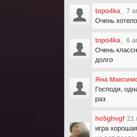
topo4ka_
7 а
Очень хотело
topo4ka_
6 а
Очень классн
долго
Яна Максим
Господи, одн
раз
ho5ghvgf
21 
игра хорошая