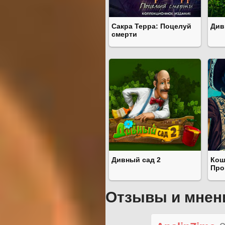
Сакра Терра: Поцелуй
Див
смерти
Дивный сад 2
Кош
Про
Отзывы и мнен