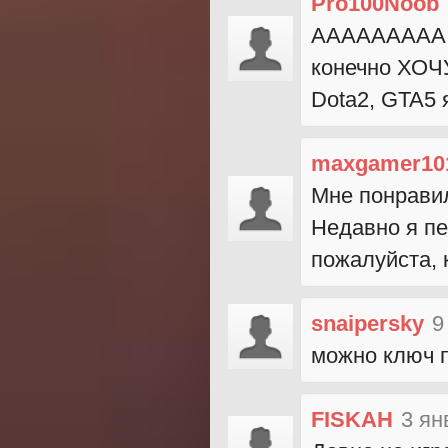
Pro100Noob
ААААААААА да
конечно ХОЧУ
Dota2, GTA5
maxgamer10
Мне понравил
Недавно я пе
пожалуйста, 
snaipersky
9
можно ключ п
FISKAH
3 ян