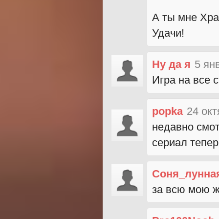
А ты мне Хра
Удачи!
Ну да я
5 ян
Игра на все 
popka
24 окт
недавно смот
сериал тепер
Соня_лунна
за всю мою ж