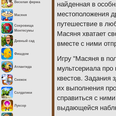
Веселая ферма
найденная в особн
местоположения др
Масяня
путешествие в люб
Сокровища
Монтесумы
Масяня хватает св
Дивный сад
вместе с ними отп
Фишдом
Игру "Масяня в по
Атлантида
мультсериала про
квестов. Задания 
Снежок
их выполнения про
Солдатики
справиться с ними
Луксор
выдающейся наблю