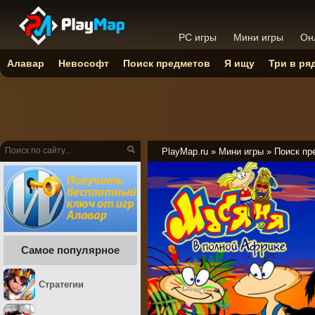
PC игры
Мини игры
Он
Алавар
Невософт
Поиск предметов
Я ищу
Три в ря
PlayMap.ru
»
Мини игры
»
Поиск пр
Самое популярное
Стратегии