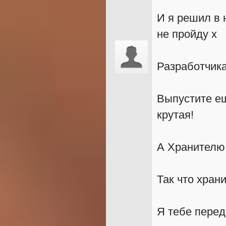
И я решил в н
не пройду х
Разработчика
Выпустите е
крутая!
А Хранителю
Так что хран
Я тебе перед