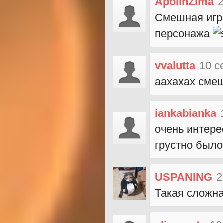
ApolinZima
2
Смешная игра
персонажа
vvalutta
10 с
аахахах сме
iankabianka
очень интере
грустно было
USPANING
2
Такая сложна