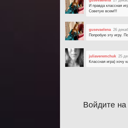
gusevaelena
27 декаб
И правда классная иг
Советую всем!!!
gusevaelena
26 декаб
Попробую эту игру. По
juliaveremchuk
25 де
Классная игра) хочу к
Войдите на 