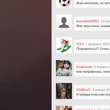
Игра неплохая, но бол
tominkirill2013
10 фе
Мне игра очень понра
IZYA
7 февраля 2016 
Понравилось!!! Очень 
lizabesruk
6 января 2
мне понравилась очен
ChiBissS
4 января 20
И правда классная иг