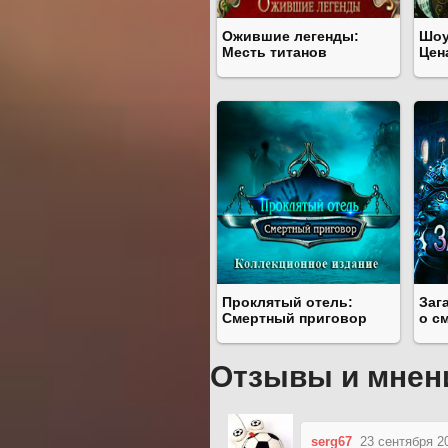
Ожившие легенды:
Шоу
Месть титанов
Цен
Проклятый отель:
Заг
Смертный приговор
о с
Отзывы и мнен
serg67
23 сентября 2