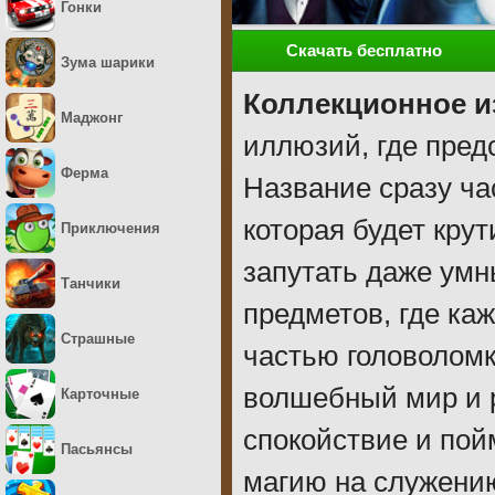
Гонки
Скачать бесплатно
Зума шарики
Коллекционное и
Маджонг
иллюзий, где пред
Ферма
Название сразу ч
которая будет кру
Приключения
запутать даже умн
Танчики
предметов, где ка
Страшные
частью головоломк
волшебный мир и 
Карточные
спокойствие и пой
Пасьянсы
магию на служению