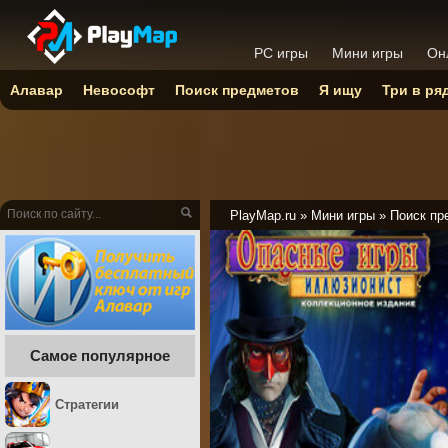
PC игры
Мини игры
Он
Алавар
Невософт
Поиск предметов
Я ищу
Три в ря
PlayMap.ru
»
Мини игры
»
Поиск пр
Самое популярное
Стратегии