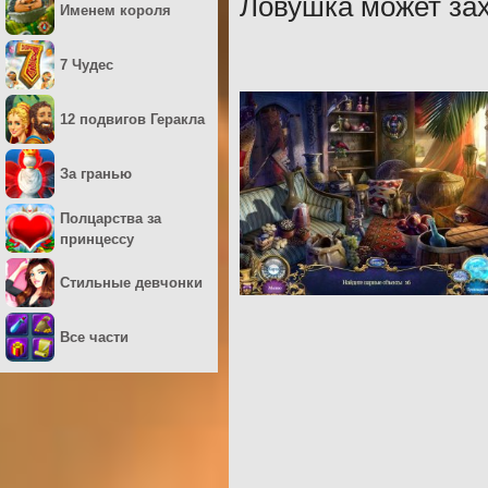
Ловушка может за
Именем короля
7 Чудес
12 подвигов Геракла
За гранью
Полцарства за
принцессу
Стильные девчонки
Все части