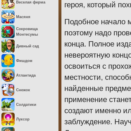
Веселая ферма
героя, который по
Масяня
Подобное начало м
Сокровища
поэтому надо пров
Монтесумы
конца. Полное изд
Дивный сад
невероятную концо
Фишдом
освоиться с прохо
Атлантида
местности, способ
найденные предмет
Снежок
применение станет
Солдатики
создают именно ил
Луксор
заблуждение. Науч