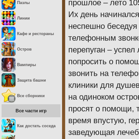
прошлое – лето 10
Пазлы
Их день начинался
Линии
неспешно беседуя 
Кафе и рестораны
телефонным звонк
перепуган – успел 
Остров
попросить о помощ
Вампиры
звонить на телефо
Защита башни
клиники для душе
на одиноком остро
Все сборники
просят о помощи, т
Все части игр
время впустую, ге
Как достать соседа
заведующая лечебн