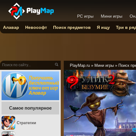
PC игры
Мини игры
Он
Алавар
Невософт
Поиск предметов
Я ищу
Три в ря
PlayMap.ru
»
Мини игры
»
Поиск пр
Самое популярное
Стратегии