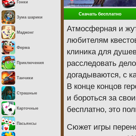
Гонки
Скачать бесплатно
Зума шарики
Атмосферная и жут
Маджонг
любителям квестов
Ферма
клиника для душе
расследовать дело
Приключения
догадываются, с к
Танчики
В конце концов гер
Страшные
и бороться за свои
бесплатно, это пол
Карточные
Пасьянсы
Сюжет игры перено