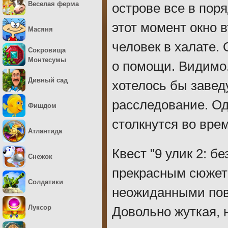
Веселая ферма
острове все в пор
этот момент окно 
Масяня
человек в халате. 
Сокровища
Монтесумы
о помощи. Видимо, 
Дивный сад
хотелось бы завед
расследование. Од
Фишдом
столкнутся во вре
Атлантида
Квест "9 улик 2: б
Снежок
прекрасным сюже
Солдатики
неожиданными пов
Луксор
Довольно жуткая, 