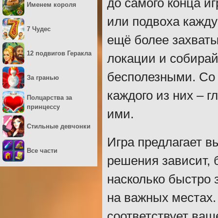
до самого конца и
Именем короля
или подвоха кажду
7 Чудес
ещё более захват
12 подвигов Геракла
локации и собирай
бесполезными. Со
За гранью
каждого из них – г
Полцарства за
принцессу
ими.
Стильные девчонки
Игра предлагает в
Все части
решения зависит, 
насколько быстро 
на важных местах.
соответствует ваш