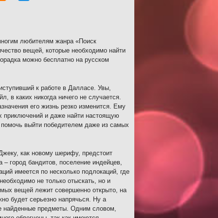
 многим любителям жанра «Поиск
ичество вещей, которые необходимо найти
хорадка можно бесплатно на русском
иступивший к работе в Далласе. Увы,
л, в каких никогда ничего не случается.
значения его жизнь резко изменится. Ему
х приключений и даже найти настоящую
ы помочь выйти победителем даже из самых
 Джеку, как новому шерифу, предстоит
 – город бандитов, поселение индейцев,
аций имеется по несколько подлокаций, где
необходимо не только отыскать, но и
комых вещей лежит совершенно открыто, на
но будет серьезно напрячься. Ну а
же найденные предметы. Одним словом,
много облегчены, так как имеются