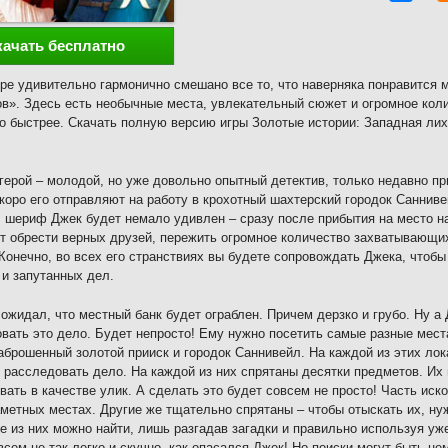
качать бесплатно
гре удивительно гармонично смешано все то, что наверняка понравится
в». Здесь есть необычные места, увлекательный сюжет и огромное кол
о быстрее. Скачать полную версию игры Золотые истории: Западная ли
герой – молодой, но уже довольно опытный детектив, только недавно пр
коро его отправляют на работу в крохотный шахтерский городок Саннивей
 шериф Джек будет немало удивлен – сразу после прибытия на место на
т обрести верных друзей, пережить огромное количество захватывающи
Конечно, во всех его странствиях вы будете сопровождать Джека, чтоб
и запутанных дел.
 ожидал, что местный банк будет ограблен. Причем дерзко и грубо. Ну а
вать это дело. Будет непросто! Ему нужно посетить самые разные места
аброшенный золотой прииск и городок Саннивейл. На каждой из этих лок
 расследовать дело. На каждой из них спрятаны десятки предметов. Их 
вать в качестве улик. А сделать это будет совсем не просто! Часть ис
метных местах. Другие же тщательно спрятаны – чтобы отыскать их, нуж
е из них можно найти, лишь разгадав загадки и правильно используя у
всем не так легко и скучно, как опасался Джек! Но поиски могут быть не