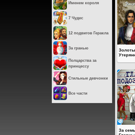
Именем короля
7 Чудес
12 подвигов Геракла
За гранью
Золоты
Утерян
Полцарства за
принцессу
Стильные девчонки
Все части
За сем