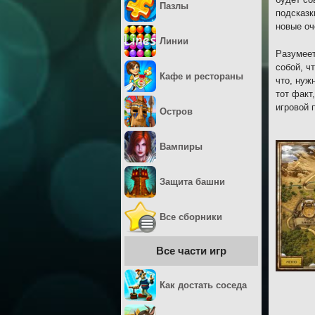
Пазлы
подсказк
новые оч
Линии
Разумеет
собой, ч
Кафе и рестораны
что, нуж
тот факт
игровой 
Остров
Вампиры
Защита башни
Все сборники
Все части игр
Как достать соседа