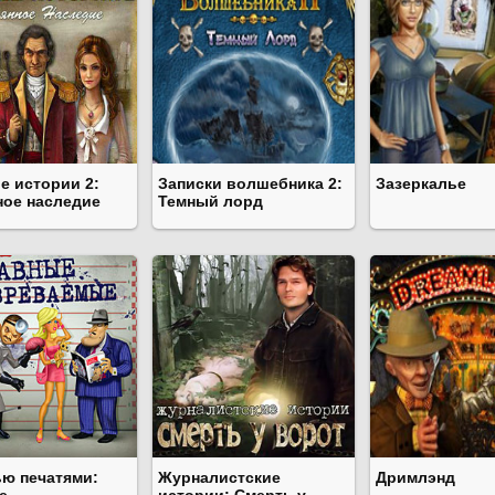
е истории 2:
Записки волшебника 2:
Зазеркалье
ное наследие
Темный лорд
ью печатями:
Журналистские
Дримлэнд