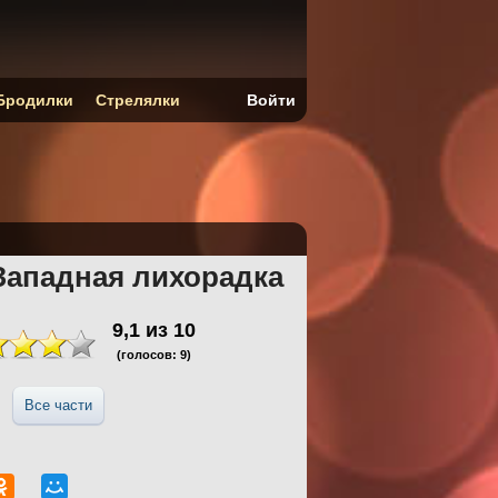
Бродилки
Стрелялки
Войти
Западная лихорадка
9,1
из
10
(голосов:
9
)
Все части