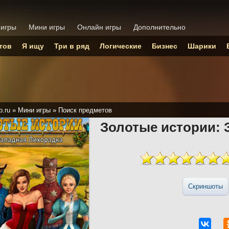
 игры
Мини игры
Онлайн игры
Дополнительно
тов
Я ищу
Три в ряд
Логические
Бизнес
Шарики
p.ru
»
Мини игры
»
Поиск предметов
Золотые истории: 
Скриншоты