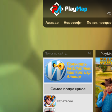
PC
Алавар
Невософт
Поиск предме
PlayMa
Самое популярное
Стратегии