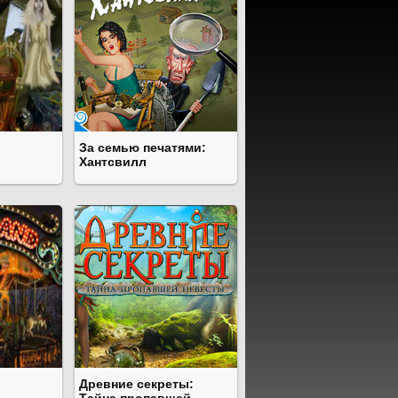
За семью печатями:
Хантсвилл
Древние секреты: