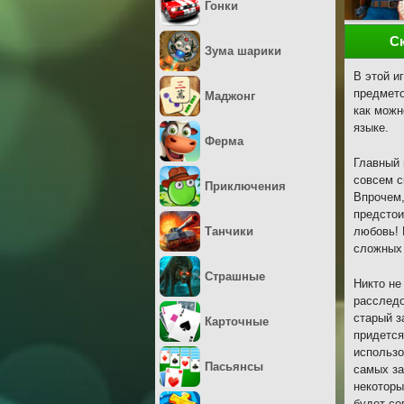
Гонки
С
Зума шарики
В этой и
предмето
Маджонг
как можн
языке.
Ферма
Главный 
совсем с
Приключения
Впрочем,
предстои
Танчики
любовь! 
сложных 
Страшные
Никто не
расследо
старый з
Карточные
придется
использо
Пасьянсы
самых за
некоторы
будет со