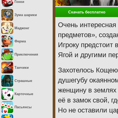
Гонки
Скачать бесплатно
Зума шарики
Очень интересная 
Маджонг
предметов», созда
Ферма
Игроку предстоит 
Ягой и другими пе
Приключения
Танчики
Захотелось Кощею 
душегубу окаянном
Страшные
женщину в землях 
Карточные
её в замок свой, г
Пасьянсы
Но не оставили ца