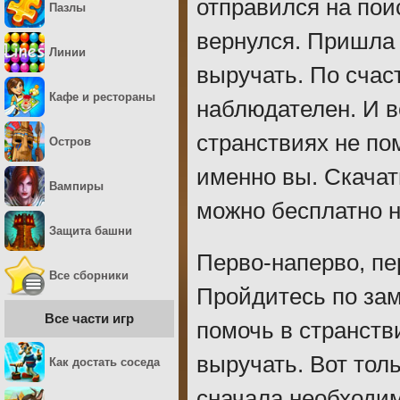
отправился на поис
Пазлы
вернулся. Пришла
Линии
выручать. По счаст
Кафе и рестораны
наблюдателен. И в
странствиях не пом
Остров
именно вы. Скача
Вампиры
можно бесплатно н
Защита башни
Перво-наперво, пе
Все сборники
Пройдитесь по зам
Все части игр
помочь в странств
выручать. Вот тол
Как достать соседа
сначала необходим