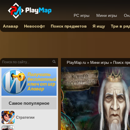
PC игры
Мини игры
Он
Алавар
Невософт
Поиск предметов
Я ищу
Три в ря
PlayMap.ru
»
Мини игры
»
Поиск пр
Самое популярное
Стратегии