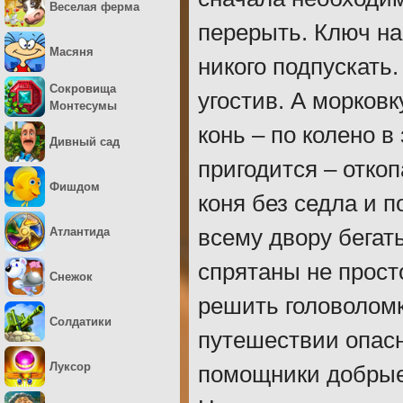
Веселая ферма
перерыть. Ключ най
Масяня
никого подпускать
Сокровища
угостив. А морковк
Монтесумы
конь – по колено 
Дивный сад
пригодится – откоп
Фишдом
коня без седла и 
Атлантида
всему двору бегат
спрятаны не просто
Снежок
решить головоломк
Солдатики
путешествии опасн
Луксор
помощники добрые