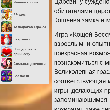
Царевичу суждено
Именем короля
обитателями царст
7 Чудес
Кощеева замка и м
12 подвигов Геракла
Игра «Кощей Бессм
За гранью
взрослым, и опытн
Полцарства за
прекрасная возмож
принцессу
познакомиться с 
Стильные девчонки
Великолепная граф
Все части
соответствующая м
игры, делающих п
запоминающимся. 
возвратят даже сер