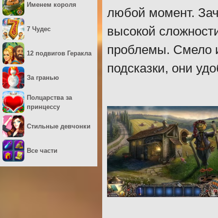
Именем короля
любой момент. Зач
высокой сложност
7 Чудес
проблемы. Смело 
12 подвигов Геракла
подсказки, они уд
За гранью
Полцарства за
принцессу
Стильные девчонки
Все части