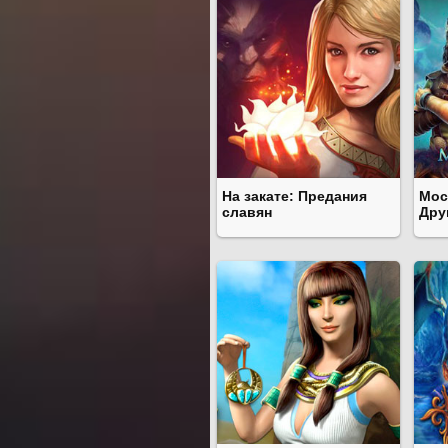
На закате: Предания
Мос
славян
Дру