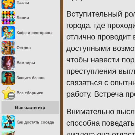
Пазлы
Вступительный рол
Линии
города, где прохо
Кафе и рестораны
отлично проводит
доступными возмож
Остров
чтобы навести пор
Вампиры
преступления выгл
Защита башни
связаться с опытн
работу. Встреча п
Все сборники
Все части игр
Внимательно выслу
способна поведать
Как достать соседа
диалога она отдас