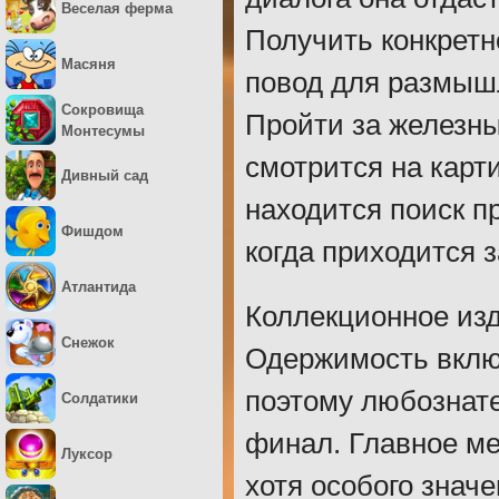
Веселая ферма
Получить конкретн
Масяня
повод для размышл
Сокровища
Пройти за железны
Монтесумы
смотрится на карт
Дивный сад
находится поиск п
Фишдом
когда приходится з
Атлантида
Коллекционное изд
Снежок
Одержимость вклю
поэтому любознат
Солдатики
финал. Главное ме
Луксор
хотя особого знач