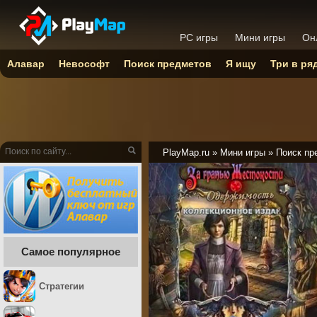
PC игры
Мини игры
Он
Алавар
Невософт
Поиск предметов
Я ищу
Три в ря
PlayMap.ru
»
Мини игры
»
Поиск пр
Самое популярное
Стратегии