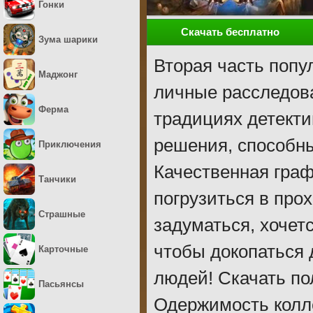
Гонки
Скачать бесплатно
Зума шарики
Вторая часть попу
Маджонг
личные расследов
Ферма
традициях детекти
решения, способны
Приключения
Качественная гра
Танчики
погрузиться в про
Страшные
задуматься, хочет
чтобы докопаться 
Карточные
людей! Скачать по
Пасьянсы
Одержимость колл