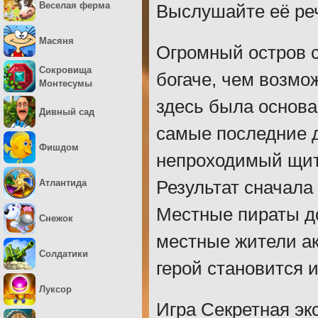
Веселая ферма
Выслушайте её реч
Масяня
Огромный остров с
Сокровища
богаче, чем возмо
Монтесумы
здесь была основа
Дивный сад
самые последние д
Фишдом
непроходимый щит,
Атлантида
Результат сначала
Местные пираты до
Снежок
местные жители ак
Солдатики
герой становится 
Луксор
Игра Секретная эк