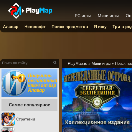
PC игры
Мини игры
Он
Алавар
Невософт
Поиск предметов
Я ищу
Три в ря
PlayMap.ru
»
Мини игры
»
Поиск пр
Самое популярное
Стратегии