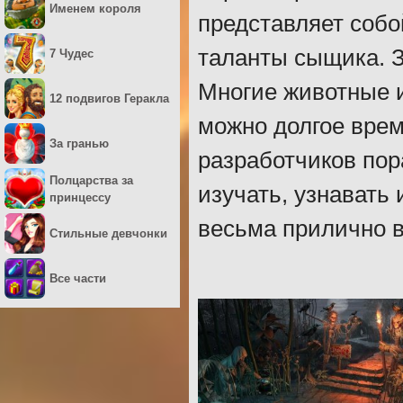
Именем короля
представляет собой
таланты сыщика. 
7 Чудес
Многие животные 
12 подвигов Геракла
можно долгое вре
За гранью
разработчиков пор
Полцарства за
изучать, узнавать
принцессу
весьма прилично 
Стильные девчонки
Все части