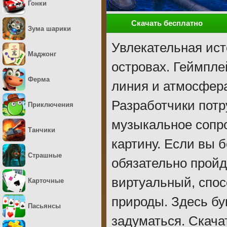
Гонки
Скачать бесплатно
Зума шарики
Увлекательная ист
Маджонг
островах. Геймпле
Ферма
линия и атмосфера
Разработчики потр
Приключения
музыкальное сопр
Танчики
картину. Если вы 
Страшные
обязательно пройд
виртуальный, спо
Карточные
природы. Здесь бу
Пасьянсы
задуматься. Скача