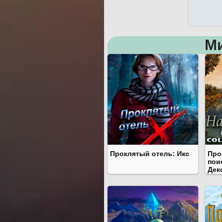
М
Проклятый отель: Икс
Про
пои
Дек