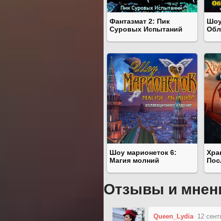
Фантазмат 2: Пик
Шоу
Суровых Испытаний
Обл
Шоу марионеток 6:
Хра
Магия молний
Пос
Отзывы и мнен
Queen_Lydia
12 сент