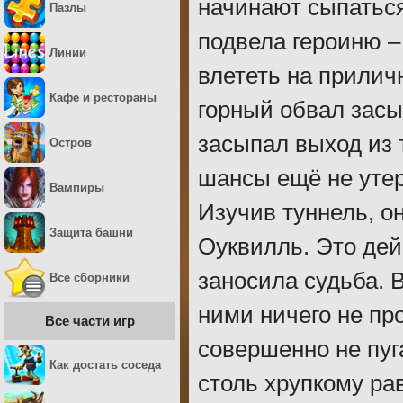
начинают сыпаться
Пазлы
подвела героиню –
Линии
влететь на прилич
Кафе и рестораны
горный обвал засы
засыпал выход из 
Остров
шансы ещё не утер
Вампиры
Изучив туннель, о
Защита башни
Оуквилль. Это дей
заносила судьба. 
Все сборники
ними ничего не пр
Все части игр
совершенно не пуг
Как достать соседа
столь хрупкому ра