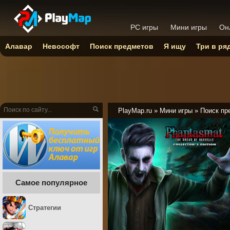
PC игры
Мини игры
Он
Алавар
Невософт
Поиск предметов
Я ищу
Три в ря
PlayMap.ru
»
Мини игры
»
Поиск пр
Самое популярное
Стратегии