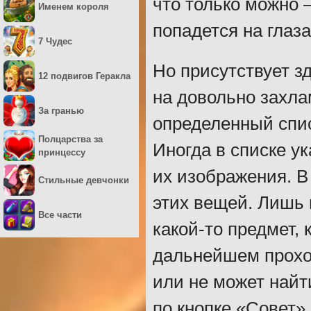
что только можно 
Именем короля
попадется на глаза
7 Чудес
Но присутствует з
12 подвигов Геракла
на довольно захла
За гранью
определенный спис
Полцарства за
Иногда в списке у
принцессу
их изображения. В
Стильные девчонки
этих вещей. Лишь 
Все части
какой-то предмет,
дальнейшем прохо
или не может найт
по кнопке «Совет»