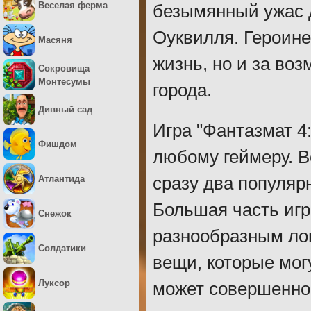
Веселая ферма
безымянный ужас д
Оуквилля. Героине
Масяня
жизнь, но и за во
Сокровища
Монтесумы
города.
Дивный сад
Игра "Фантазмат 4
Фишдом
любому геймеру. В
Атлантида
сразу два популяр
Большая часть игр
Снежок
разнообразным лок
Солдатики
вещи, которые мог
Луксор
может совершенно 