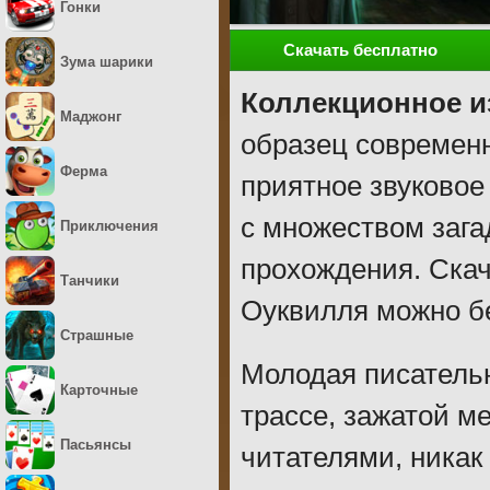
Гонки
Скачать бесплатно
Зума шарики
Коллекционное и
Маджонг
образец современн
Ферма
приятное звуково
с множеством зага
Приключения
прохождения. Скач
Танчики
Оуквилля можно бе
Страшные
Молодая писательн
Карточные
трассе, зажатой м
Пасьянсы
читателями, никак