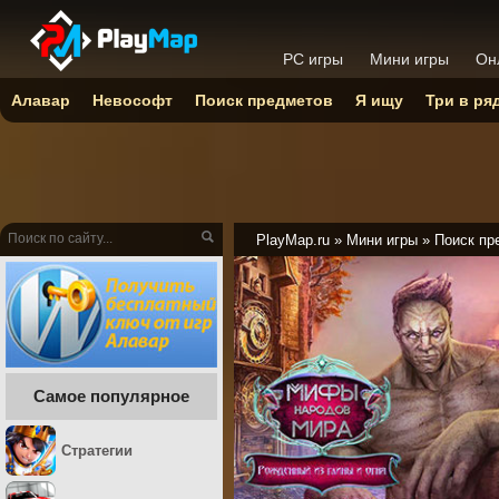
PC игры
Мини игры
Он
Алавар
Невософт
Поиск предметов
Я ищу
Три в ря
PlayMap.ru
»
Мини игры
»
Поиск пр
Самое популярное
Стратегии