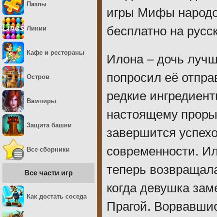
Пазлы
игры Мифы народо
бесплатно на русс
Линии
Кафе и рестораны
Илона – дочь лучш
попросил её отпра
Остров
редкие ингредиенты
Вампиры
настоящему прорыв
Защита башни
завершится успех
современности. Ил
Все сборники
теперь возвращала
Все части игр
когда девушка за
Как достать соседа
Прагой. Ворвавшис