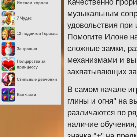
Качественно прор
Именем короля
музыкальным сопр
7 Чудес
удовольствия при 
12 подвигов Геракла
Помогите Илоне на
сложные замки, р
За гранью
механизмами и вып
Полцарства за
принцессу
захватывающих за
Стильные девчонки
В самом начале и
Все части
глины и огня" на 
различаются по ря
наличие обучения,
значка "+" на пре