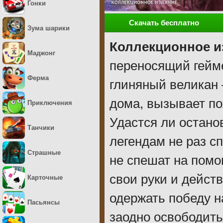
Гонки
Скачать бесплатно
Зума шарики
Коллекционное и
Маджонг
переносящий гейм
Ферма
глиняный великан 
дома, вызывает по
Приключения
Удастся ли останов
Танчики
легендам не раз с
Страшные
не спешат на помо
свои руки и дейст
Карточные
одержать победу на
Пасьянсы
заодно освободить