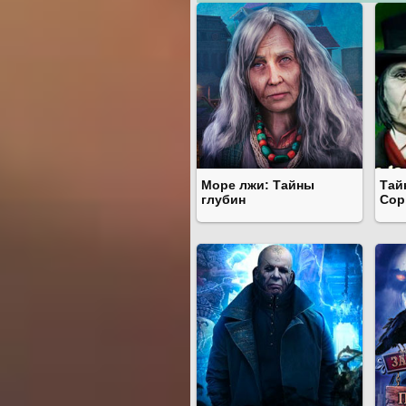
Море лжи: Тайны
Тай
глубин
Сор