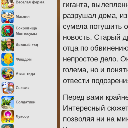
Веселая ферма
гиганта, вылеплен
разрушал дома, из
Масяня
сумела потушить о
Сокровища
Монтесумы
новость. Старый д
Дивный сад
отца по обвинению
непростое дело. О
Фишдом
голема, но и понят
Атлантида
отвести подозрения
Снежок
Перед вами крайне
Солдатики
Интересный сюжет 
Луксор
позволяя ни на ми