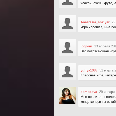
хаахах, очень круто, 
Anastasia_shklyar
22
Игра хорошая, мне пон
logorin
13 апреля 201
Это потрясающая игра,
yuliya1989
31 марта 
Классная игра, интер
demedova
29 января 
Мне нравится, неплох
конце концов ты оста