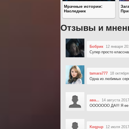
Мрачные истории:
Заг
Наследник
При
Отзывы и мнен
Бобрик
12 января 20
Супер просто классная
tamara777
18 октября
Одна из любимых сер
ава...
14 августа 2017
ООООООО ДА!!! Я ее За
Keqpup
12 июля 2017