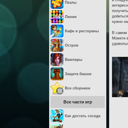
Пазлы
интересн
получить
добиться
Линии
нужно на
Кафе и рестораны
В самом 
Можете в
удовольс
Остров
Вампиры
Защита башни
Все сборники
Все части игр
Как достать соседа