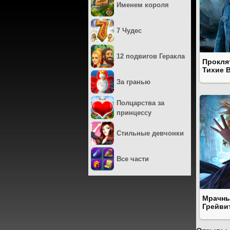
Именем короля
7 Чудес
12 подвигов Геракла
Прокля
Тихие 
За гранью
Полцарства за
принцессу
Стильные девчонки
Все части
Мрачны
Грейви