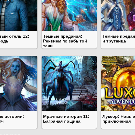
тый отель 12:
Темные предания:
Темные предан
Воды
Реквием по забытой
и трутница
тени
е истории:
Мрачные истории 11:
Луксор: Новые
тч
Багряная лощина
приключения