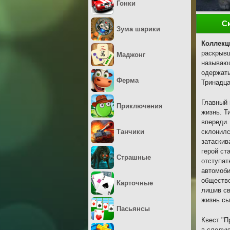
Гонки
С
Зума шарики
Коллекц
раскрывш
Маджонг
называющ
одержать
Ферма
Тринадца
Главный 
Приключения
жизнь. Т
впереди.
Танчики
склонилс
затаскив
герой ст
Страшные
отступат
автомоби
общество
Карточные
лишив св
жизнь сы
Пасьянсы
Квест "П
в следу