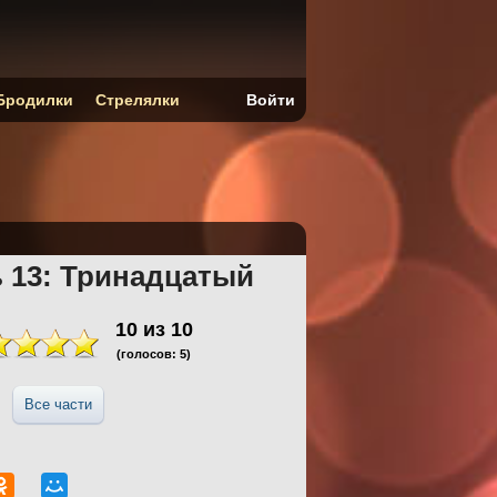
Бродилки
Стрелялки
Войти
 13: Тринадцатый
10
из
10
(голосов:
5
)
Все части