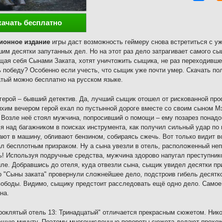
качать бесплатно
ионное издание
игры даст возможность геймеру снова встретиться с у
им десятки запутанных дел. Но на этот раз дело затрагивает самого сы
ая себя Сынами Заката, хотят уничтожить сыщика, не раз переходившег
 победу? Особенно если учесть, что сыщик уже почти умер. Скачать по
тый можно бесплатно на русском языке.
герой – бывший детектив. Да, лучший сыщик отошел от рискованной пр
ихим вечером герой ехал по пустынной дороге вместе со своим сыном 
 Возле неё стоял мужчина, попросивший о помощи – ему позарез понадоб
я над багажником в поисках инструмента, как получил сильный удар по г
ают в машину, обливают бензином, собираясь сжечь. Вот только видит в
ал бесплотным призраком. Ну а сына увезли в отель, расположенный неп
ь! Используя подручные средства, мужчина здорово напугал преступнико
ле. Добравшись до отеля, куда отвезли сына, сыщик увидел десятки при
 "Сыны заката" провернули сложнейшее дело, подстроив гибель десятко
ободы. Видимо, сыщику предстоит расследовать ещё одно дело. Самое 
на.
роклятый отель 13: Тринадцатый" отличается прекрасным сюжетом. Нико
ющую минуту. Поэтому многочисленные повороты сюжета делают прохо