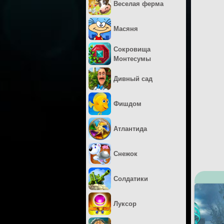
Веселая ферма
Масяня
Сокровища
Монтесумы
Дивный сад
Фишдом
Атлантида
Снежок
Солдатики
Луксор