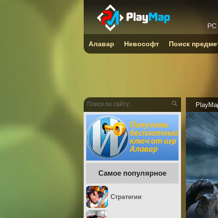
PC
Алавар
Невософт
Поиск предме
PlayMa
Самое популярное
Стратегии