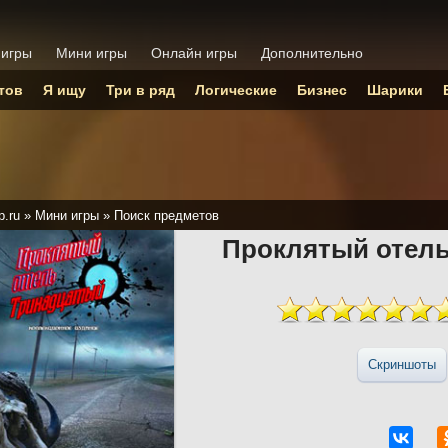
 игры
Мини игры
Онлайн игры
Дополнительно
тов
Я ищу
Три в ряд
Логические
Бизнес
Шарики
p.ru
»
Мини игры
»
Поиск предметов
Проклятый отель
Скриншоты